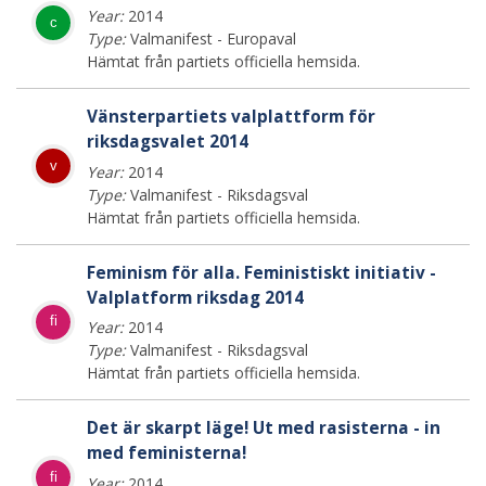
Year:
2014
c
Type:
Valmanifest - Europaval
Hämtat från partiets officiella hemsida.
Vänsterpartiets valplattform för
riksdagsvalet 2014
v
Year:
2014
Type:
Valmanifest - Riksdagsval
Hämtat från partiets officiella hemsida.
Feminism för alla. Feministiskt initiativ -
Valplatform riksdag 2014
fi
Year:
2014
Type:
Valmanifest - Riksdagsval
Hämtat från partiets officiella hemsida.
Det är skarpt läge! Ut med rasisterna - in
med feministerna!
fi
Year:
2014