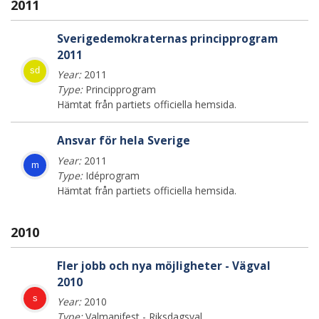
2011
Sverigedemokraternas principprogram
2011
sd
Year:
2011
Type:
Principprogram
Hämtat från partiets officiella hemsida.
Ansvar för hela Sverige
Year:
2011
m
Type:
Idéprogram
Hämtat från partiets officiella hemsida.
2010
Fler jobb och nya möjligheter - Vägval
2010
s
Year:
2010
Type:
Valmanifest - Riksdagsval