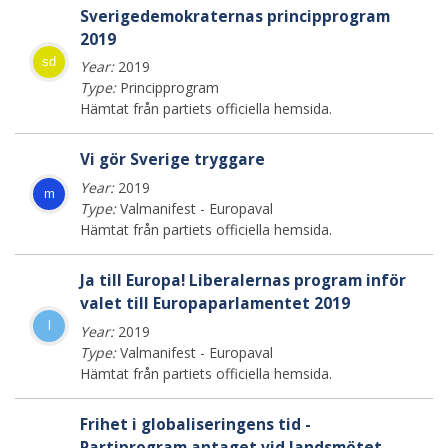
Sverigedemokraternas principprogram
2019
sd
Year:
2019
Type:
Principprogram
Hämtat från partiets officiella hemsida.
Vi gör Sverige tryggare
Year:
2019
m
Type:
Valmanifest - Europaval
Hämtat från partiets officiella hemsida.
Ja till Europa! Liberalernas program inför
valet till Europaparlamentet 2019
l
Year:
2019
Type:
Valmanifest - Europaval
Hämtat från partiets officiella hemsida.
Frihet i globaliseringens tid -
Partiprogram antaget vid landsmötet