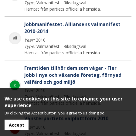
Type:
Valmanifest - Riksdagsval
Hämtat från partiets officiella hemsida.
Jobbmanifestet. Alliansens valmanifest
2010-2014
all
Year:
2010
Type:
Valmanifest - Riksdagsval
Hämtat från partiets officiella hemsida.
Framtiden tillhör dem som vågar - Fler
jobb i nya och växande företag, förnyad
välfärd och god miljö
c
Year:
2010
Type:
Valmanifest - Riksdagsval
We use cookies on this site to enhance your user
Hämtat från partiets officiella hemsida.
experience
By clicking the Accept button, you agree to us doing so.
Vänsterpartiets valplattform 2010
Accept
Year:
2010
v
Type:
Valmanifest - Riksdagsval