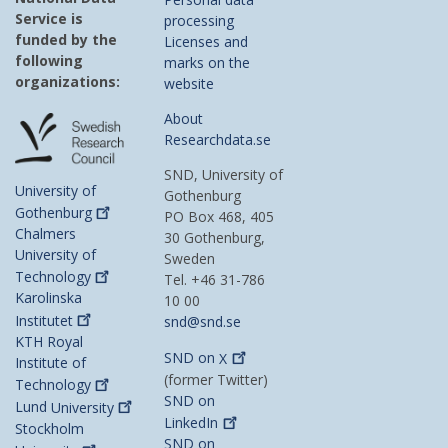
Service is
processing
funded by the
Licenses and
following
marks on the
organizations:
website
About
Researchdata.se
SND, University of
University of
Gothenburg
Gothenburg
PO Box 468, 405
Chalmers
30 Gothenburg,
University of
Sweden
Technology
Tel. +46 31-786
Karolinska
10 00
Institutet
snd@snd.se
KTH Royal
SND on
X
Institute of
(former Twitter)
Technology
SND on
Lund
University
LinkedIn
Stockholm
SND on