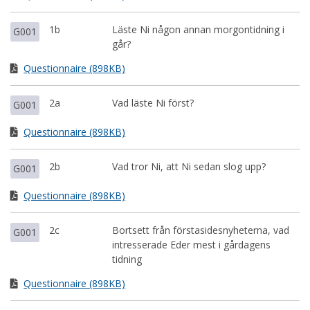
1b
Läste Ni någon annan morgontidning i
G001
går?
Questionnaire (898KB)
2a
Vad läste Ni först?
G001
Questionnaire (898KB)
2b
Vad tror Ni, att Ni sedan slog upp?
G001
Questionnaire (898KB)
2c
Bortsett från förstasidesnyheterna, vad
G001
intresserade Eder mest i gårdagens
tidning
Questionnaire (898KB)