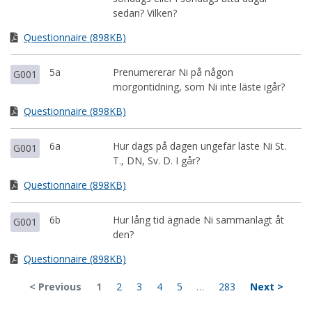
sedan? Vilken?
Questionnaire (898KB)
5a
Prenumererar Ni på någon
G001
morgontidning, som Ni inte läste igår?
Questionnaire (898KB)
6a
Hur dags på dagen ungefär läste Ni St.
G001
T., DN, Sv. D. I går?
Questionnaire (898KB)
6b
Hur lång tid ägnade Ni sammanlagt åt
G001
den?
Questionnaire (898KB)
< Previous
1
2
3
4
5
…
283
Next >