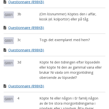
Questionnaire (898KB)
3b
(Om lösnummer) Köptes den i affär,
G001
kiosk (el. kolportör) eller på tåg.
Questionnaire (898KB)
3c
Togs det exemplaret med hem?
G001
Questionnaire (898KB)
3d
Köpte Ni den tidningen efter löpsedeln
G001
eller köpte Ni den av gammal vana eller
brukar Ni växla om morgontidning
oberoende av löpsedel?
Questionnaire (898KB)
4
Köpte Ni eller någon i Er familj någon
G001
av de tre stora morgontidningarna i
söndags eller i söndags åtta dagar