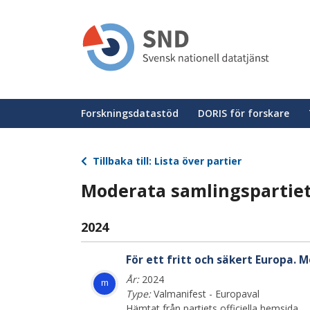
Hoppa
till
huvudinnehåll
Huvudmeny
Forskningsdatastöd
DORIS för forskare
Tillbaka till: Lista över partier
Moderata samlingspartiet
2024
För ett fritt och säkert Europa. 
År:
2024
m
Type:
Valmanifest - Europaval
Hämtat från partiets officiella hemsida.