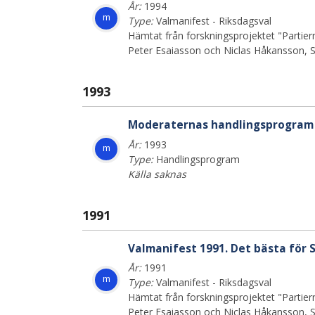
År:
1994
m
Type:
Valmanifest - Riksdagsval
Hämtat från forskningsprojektet "Partiern
Peter Esaiasson och Niclas Håkansson, St
1993
Moderaternas handlingsprogram
År:
1993
m
Type:
Handlingsprogram
Källa saknas
1991
Valmanifest 1991. Det bästa för S
År:
1991
m
Type:
Valmanifest - Riksdagsval
Hämtat från forskningsprojektet "Partiern
Peter Esaiasson och Niclas Håkansson, St