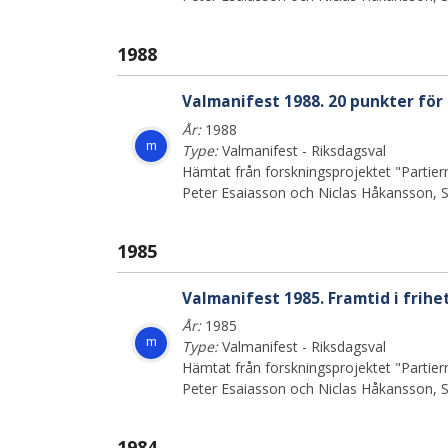
1988
Valmanifest 1988. 20 punkter för 
År:
1988
m
Type:
Valmanifest - Riksdagsval
Hämtat från forskningsprojektet "Partiern
Peter Esaiasson och Niclas Håkansson, St
1985
Valmanifest 1985. Framtid i frihet
År:
1985
m
Type:
Valmanifest - Riksdagsval
Hämtat från forskningsprojektet "Partiern
Peter Esaiasson och Niclas Håkansson, St
1984