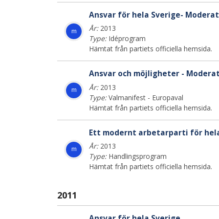
Ansvar för hela Sverige- Modera
År:
2013
m
Type:
Idéprogram
Hämtat från partiets officiella hemsida.
Ansvar och möjligheter - Modera
År:
2013
m
Type:
Valmanifest - Europaval
Hämtat från partiets officiella hemsida.
Ett modernt arbetarparti för he
År:
2013
m
Type:
Handlingsprogram
Hämtat från partiets officiella hemsida.
2011
Ansvar för hela Sverige