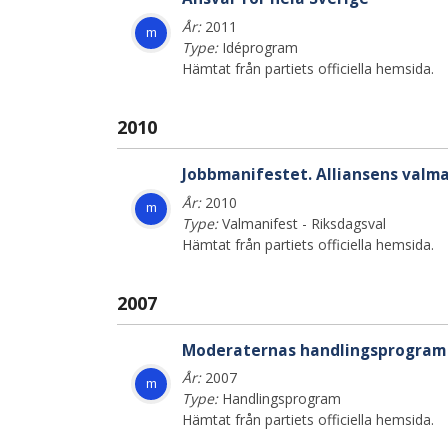
År:
2011
m
Type:
Idéprogram
Hämtat från partiets officiella hemsida.
2010
Jobbmanifestet. Alliansens valm
År:
2010
m
Type:
Valmanifest - Riksdagsval
Hämtat från partiets officiella hemsida.
2007
Moderaternas handlingsprogram -
År:
2007
m
Type:
Handlingsprogram
Hämtat från partiets officiella hemsida.