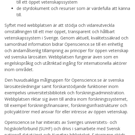
till ett öppet vetenskapssystem
de styrdokument och resurser som är värdefulla att känna
till.
Syftet med webbplatsen är att stödja och vidareutveckla
omställningen till ett mer öppet, transparent och hållbart
vetenskapssystem i Sverige. Genom aktuell, kvalitetssäkrad och
samordnad information bidrar Openscience.se till en enhetlig
och ändamålsenlig tillämpning av principer för öppen vetenskap
vid svenska lärosäten. Webbplatsen fungerar även som en
engelskspråkig och utåtriktad ingång för internationella aktörer
inom området.
Den huvudsakliga målgruppen för Openscience.se är svenska
lärosätesledningar samt forskarstödjande funktioner inom
exempelvis universitetsbibliotek och forskningsadministration.
Webbplatsen riktar sig även till andra inom forskningssystemet,
till exempel forskningsfinansiärer, forskningsinfrastrukturer och
policyaktörer med ansvar för eller intresse av öppen vetenskap.
Openscience.se har initierats av Sveriges universitets- och
högskoleförbund (SUHF) och drivs i samarbete med Svensk
nationell datatjänst och Kungliga biblioteket. Satsningen stöds