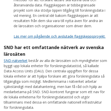
återanvända data. Flaggskeppen är tidsbegränsade
projekt som ska stödja öppen tillgång till forskningsdata i
vid mening. En central idé bakom flaggskeppen är att
resultaten från dem ska vara till nytta även för andra än
de lärosäten och organisationer som driver dem.
Läs mer om pågående och avslutade flaggskeppsprojekt.
SND har ett omfattande nätverk av svenska
lärosäten
SND-nätverket
består av alla de lärosäten och myndigheter som
byggt upp lokala enheter för forskningsdatastöd, så kallade
Data Access Units (DAU). Den centrala uppgiften för dessa
lokala enheter är att hjälpa forskare att göra forskningsdata så
tillgängliga som möjligt. Medlemmarna i nätverket arbetar
självständigt med datahantering, men kan få råd och hjälp av
medarbetarna på SND. SND-kontoret fungerar som ett nav för
de lokala enheterna för forskningsdatastöd och utgör
tillsammans med dessa en omfattande nationell infrastruktur
för forskningsdata.