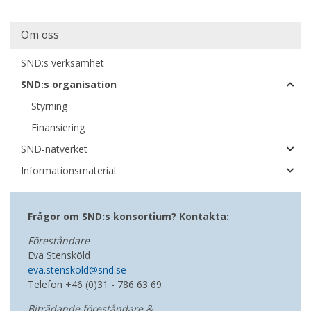
Main
Om oss
navigation
SND:s verksamhet
SND:s organisation
Styrning
Finansiering
SND-nätverket
Informationsmaterial
Frågor om SND:s konsortium? Kontakta:
Föreståndare
Eva Stensköld
eva.stenskold@snd.se
Telefon
+46 (0)31 - 786 63 69
Biträdande föreståndare &