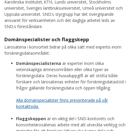
Karolinska Institutet, KTH, Lunds universitet, Stockholms
universitet, Sveriges lantbruksuniversitet, Umeå universitet och
Uppsala universitet. SND:s styrgrupp har det övergripande
ansvaret för verksamheten och det dagliga arbetet leds av
SND:s föreståndare.
Domänspecialister och flaggskepp
Lärosätena i konsortiet bidrar på olika sätt med expertis inom
forskningsdataområdet:
Domänspecialisterna
är experter inom olika
vetenskapliga ämnesområden eller olika typer av
forskningsdata. Deras huvuduppgift är att stötta både
forskare och lärosätenas enheter för forskningsdatastöd i
frågor gällande forskningsdata och öppen tillgång.
Alla domänspecialister finns presenterade på vår
kontaktsida.
Flaggskeppen
är en viktig del i SND-kontorets och
konsortielärosätenas arbete med att utveckla verktyg och
metoder för att forskare lättare ska kunna dela och