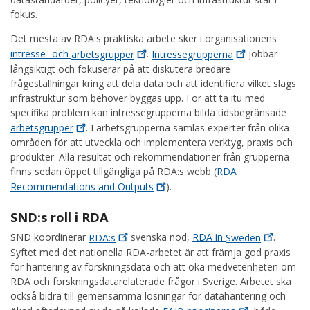
fokus.
Det mesta av RDA:s praktiska arbete sker i organisationens
intresse- och
arbetsgrupper
.
Intressegrupperna
jobbar
långsiktigt och fokuserar på att diskutera bredare
frågeställningar kring att dela data och att identifiera vilket slags
infrastruktur som behöver byggas upp. För att ta itu med
specifika problem kan intressegrupperna bilda tidsbegränsade
arbetsgrupper
. I arbetsgrupperna samlas experter från olika
områden för att utveckla och implementera verktyg, praxis och
produkter. Alla resultat och rekommendationer från grupperna
finns sedan öppet tillgängliga på RDA:s webb (
RDA
Recommendations and
Outputs
).
SND:s roll i RDA
SND koordinerar
RDA:s
svenska nod,
RDA in
Sweden
.
Syftet med det nationella RDA-arbetet är att främja god praxis
för hantering av forskningsdata och att öka medvetenheten om
RDA och forskningsdatarelaterade frågor i Sverige. Arbetet ska
också bidra till gemensamma lösningar för datahantering och