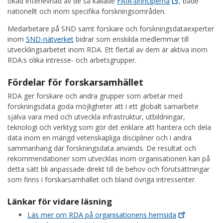
ökad efterlevnad av de så kallade
FAIR-principerna
, både
nationellt och inom specifika forskningsområden.
Medarbetare på SND samt forskare och forskningsdataexperter
inom
SND-nätverket
bidrar som enskilda medlemmar till
utvecklingsarbetet inom RDA. Ett flertal av dem är aktiva inom
RDA:s olika intresse- och arbetsgrupper.
Fördelar för forskarsamhället
RDA ger forskare och andra grupper som arbetar med
forskningsdata goda möjligheter att i ett globalt samarbete
själva vara med och utveckla infrastruktur, utbildningar,
teknologi och verktyg som gör det enklare att hantera och dela
data inom en mängd vetenskapliga discipliner och i andra
sammanhang där forskningsdata används. De resultat och
rekommendationer som utvecklas inom organisationen kan på
detta sätt bli anpassade direkt till de behov och förutsättningar
som finns i forskarsamhället och bland övriga intressenter.
Länkar för vidare läsning
Läs mer om RDA på organisationens
hemsida