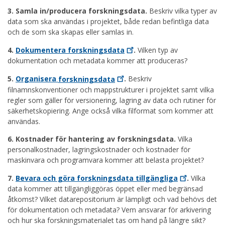
3. Samla in/producera forskningsdata.
Beskriv vilka typer av
data som ska användas i projektet, både redan befintliga data
och de som ska skapas eller samlas in.
4.
Dokumentera
forskningsdata
.
Vilken typ av
dokumentation och metadata kommer att produceras?
5.
Organisera
forskningsdata
.
Beskriv
filnamnskonventioner och mappstrukturer i projektet samt vilka
regler som gäller för versionering, lagring av data och rutiner för
säkerhetskopiering. Ange också vilka filformat som kommer att
användas.
6. Kostnader för hantering av forskningsdata.
Vilka
personalkostnader, lagringskostnader och kostnader för
maskinvara och programvara kommer att belasta projektet?
7.
Bevara och göra forskningsdata
tillgängliga
.
Vilka
data kommer att tillgängliggöras öppet eller med begränsad
åtkomst? Vilket datarepositorium är lämpligt och vad behövs det
för dokumentation och metadata? Vem ansvarar för arkivering
och hur ska forskningsmaterialet tas om hand på längre sikt?