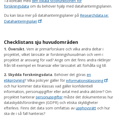
Ta kontakt med
den lokala stödfunktionen för
forskningsdata
om du behöver hjälp med datahanteringsplanen.
Du kan läsa mer på datahanteringsplaner på
Researchdata.se:
Datahanteringsplan
.
Checklistans sju huvudområden
1. Översikt.
Vem är primärforskare och vilka andra deltar i
projektet, vilket lärosäte är forskningshuvudman och vem i
projektet är ansvarig för vad? Ange om det finns andra riktlinjer
från till exempel en finansiär eller lärosätet att förhålla sig till.
2. Skydda forskningsdata
. Behöver det göras
en
etikprövning
? Vilka policyer gäller för
informationsklassning
och hur kommer data klassas vad gäller konfidentiell
information, personuppgifter eller avtal med andra aktörer? Om
projektet hanterar
personuppgifter
måste det dokumenteras hur
dataskyddsförordningen (GDPR) och etiska skyldigheter
efterlevs. Finns det data som omfattas av
upphovsrätt
och hur
ska de i så fall hanteras?