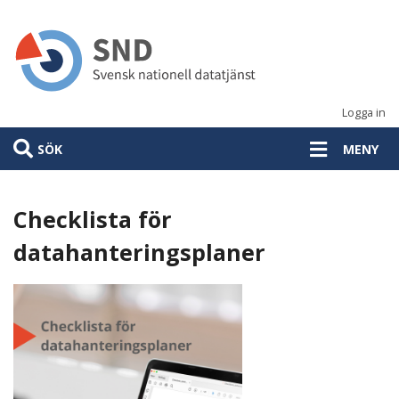
Hoppa
till
huvudinnehåll
Logga in
SÖK
MENY
Checklista för
datahanteringsplaner