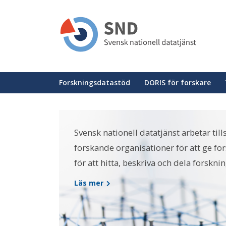
Hoppa
till
huvudinnehåll
Huvudmeny
Forskningsdatastöd
DORIS för forskare
Svensk nationell datatjänst arbetar t
forskande organisationer för att ge fo
för att hitta, beskriva och dela forskni
Läs mer