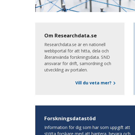
Om Researchdata.se
Researchdata.se är en nationell
webbportal för att hitta, dela och
återanvända forskningsdata. SND
ansvarar för drift, samordning och
utveckling av portalen.
Vill du veta mer?
Forskningsdatastöd
Information för dig som har som uppgift att
stötta forskare med att hantera, bevara och