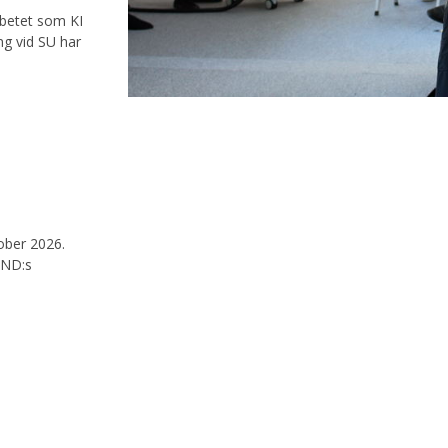
rbetet som KI
ng vid SU har
tober 2026.
SND:s