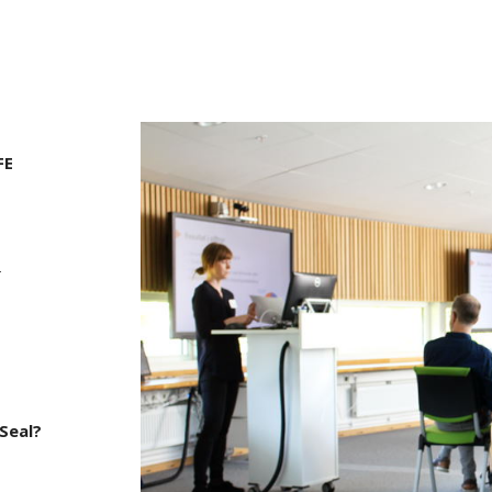
FE
-
Seal?