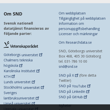
Om SND
Om webbplatsen
Tillgänglighet på webbplatsen
Svensk nationell
Information om
datatjänst finansieras av
personuppgiftsbehandling
följande parter:
Licenser och märkningar
Om Researchdata.se
SND, Göteborgs universitet
Göteborgs
universitet
Box 468, 405 30 Göteborg
Chalmers tekniska
tel. 031-786 10 00
högskola
snd@snd.se
Karolinska
Institutet
SND på
X
(före detta
KTH
Twitter)
Lunds
universitet
SND på
YouTube
Stockholms
universitet
SND på
LinkedIn
Sveriges
SND på
GitHub
lantbruksuniversitet
Umeå
universitet
Nyheter
Uppsala
universitet