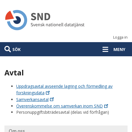
Hoppa
till
huvudinnehåll
Logga in
SÖK
MENY
Avtal
Uppdragsavtal avseende lagring och förmedling av
forskningsdata
Samverkansavtal
Överenskommelse om samverkan inom
SND
Personuppgiftsbiträdesavtal (delas vid förfrågan)
Huvudmeny
Om oss