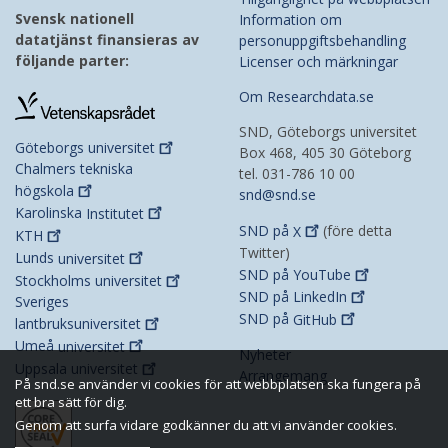
Svensk nationell
Information om
datatjänst finansieras av
personuppgiftsbehandling
följande parter:
Licenser och märkningar
Om Researchdata.se
SND, Göteborgs universitet
Göteborgs
universitet
Box 468, 405 30 Göteborg
Chalmers tekniska
tel. 031-786 10 00
högskola
snd@snd.se
Karolinska
Institutet
SND på
X
(före detta
KTH
Twitter)
Lunds
universitet
SND på
YouTube
Stockholms
universitet
SND på
LinkedIn
Sveriges
SND på
GitHub
lantbruksuniversitet
Umeå
universitet
Nyheter
Uppsala
universitet
Arrangemang
På snd.se använder vi cookies för att webbplatsen ska fungera på
ett bra sätt för dig.
Genom att surfa vidare godkänner du att vi använder cookies.