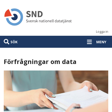
Hoppa
till
huvudinnehåll
Logga in
SÖK
MENY
Förfrågningar om data