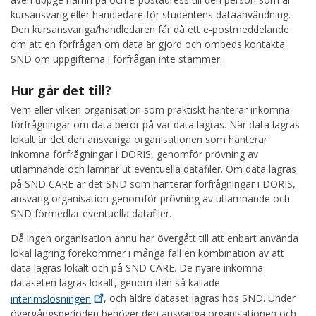
kursansvarig eller handledare för studentens dataanvändning.
Den kursansvariga/handledaren får då ett e-postmeddelande
om att en förfrågan om data är gjord och ombeds kontakta
SND om uppgifterna i förfrågan inte stämmer.
Hur går det till?
Vem eller vilken organisation som praktiskt hanterar inkomna
förfrågningar om data beror på var data lagras. När data lagras
lokalt är det den ansvariga organisationen som hanterar
inkomna förfrågningar i DORIS, genomför prövning av
utlämnande och lämnar ut eventuella datafiler. Om data lagras
på SND CARE är det SND som hanterar förfrågningar i DORIS,
ansvarig organisation genomför prövning av utlämnande och
SND förmedlar eventuella datafiler.
Då ingen organisation ännu har övergått till att enbart använda
lokal lagring förekommer i många fall en kombination av att
data lagras lokalt och på SND CARE. De nyare inkomna
dataseten lagras lokalt, genom den så kallade
interimslösningen
, och äldre dataset lagras hos SND. Under
övergångsperioden behöver den ansvariga organisationen och