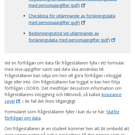
med personuppgifter
(pdf)
Checklista för utlämnande av forskningsdata
med personuppgifter
(pdf)
Bedömningsstöd vid utlämnande av
forskningsdata med personuppgifter
(pdf)
Vid en förfrågan om data får frågeställaren fylla i ett formulär
med sina uppgifter samt vad data ska användas till.
Frågeställaren kan välja om hen vill göra förfrågan i inloggat
läge eller inte. Om frågeställaren har loggat in kan hen följa
förfrågan i DORIS. Det medföljer dessutom information om
frågeställarens inloggning och tillitsnivå, så kallad
Assurance
Level
, i de fall det finns tillgängligt.
Formuläret som frågeställaren fyller i kan du se här:
Slutför
förfrågan om data
.
Om frågeställaren är en student kommer hen att bli ombedd att
även uppge namn på och e-postadress till den person som är