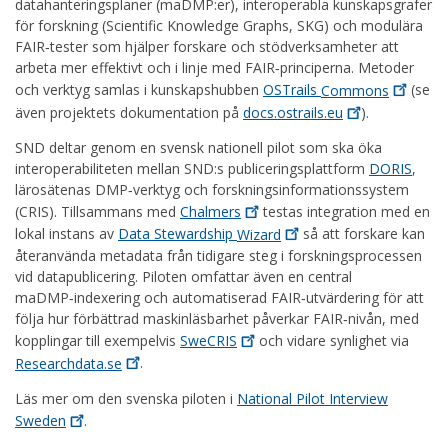
datahanteringsplaner (maDMP:er), interoperabla kunskapsgrafer
för forskning (Scientific Knowledge Graphs, SKG) och modulära
FAIR‑tester som hjälper forskare och stödverksamheter att
arbeta mer effektivt och i linje med FAIR‑principerna. Metoder
och verktyg samlas i kunskapshubben
OSTrails
Commons
(se
även projektets dokumentation på
docs.ostrails.eu
).
SND deltar genom en svensk nationell pilot som ska öka
interoperabiliteten mellan SND:s publiceringsplattform
DORIS
,
lärosätenas DMP‑verktyg och forskningsinformationssystem
(CRIS). Tillsammans med
Chalmers
testas integration med en
lokal instans av
Data Stewardship
Wizard
så att forskare kan
återanvända metadata från tidigare steg i forskningsprocessen
vid datapublicering. Piloten omfattar även en central
maDMP‑indexering och automatiserad FAIR‑utvärdering för att
följa hur förbättrad maskinläsbarhet påverkar FAIR‑nivån, med
kopplingar till exempelvis
SweCRIS
och vidare synlighet via
Researchdata.se
.
Läs mer om den svenska piloten i
National Pilot Interview
Sweden
.