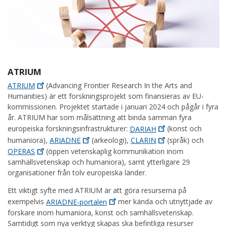
ATRIUM
ATRIUM
(Advancing Frontier Research In the Arts and
Humanities) är ett forskningsprojekt som finansieras av EU-
kommissionen. Projektet startade i januari 2024 och pågår i fyra
år. ATRIUM har som målsättning att binda samman fyra
europeiska forskningsinfrastrukturer:
DARIAH
(konst och
humaniora),
ARIADNE
(arkeologi),
CLARIN
(språk) och
OPERAS
(öppen vetenskaplig kommunikation inom
samhällsvetenskap och humaniora), samt ytterligare 29
organisationer från tolv europeiska länder.
Ett viktigt syfte med ATRIUM är att göra resurserna på
exempelvis
ARIADNE-portalen
mer kända och utnyttjade av
forskare inom humaniora, konst och samhällsvetenskap.
Samtidigt som nya verktyg skapas ska befintliga resurser