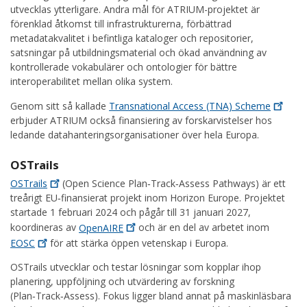
utvecklas ytterligare. Andra mål för ATRIUM-projektet är
förenklad åtkomst till infrastrukturerna, förbättrad
metadatakvalitet i befintliga kataloger och repositorier,
satsningar på utbildningsmaterial och ökad användning av
kontrollerade vokabulärer och ontologier för bättre
interoperabilitet mellan olika system.
Genom sitt så kallade
Transnational Access (TNA)
Scheme
erbjuder ATRIUM också finansiering av forskarvistelser hos
ledande datahanteringsorganisationer över hela Europa.
OSTrails
OSTrails
(Open Science Plan‑Track‑Assess Pathways) är ett
treårigt EU‑finansierat projekt inom Horizon Europe. Projektet
startade 1 februari 2024 och pågår till 31 januari 2027,
koordineras av
OpenAIRE
och är en del av arbetet inom
EOSC
för att stärka öppen vetenskap i Europa.
OSTrails utvecklar och testar lösningar som kopplar ihop
planering, uppföljning och utvärdering av forskning
(Plan‑Track‑Assess). Fokus ligger bland annat på maskinläsbara