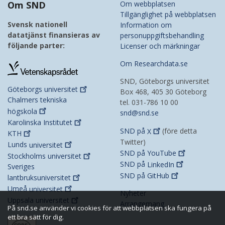
Om SND
Om webbplatsen
Tillgänglighet på webbplatsen
Svensk nationell
Information om
datatjänst finansieras av
personuppgiftsbehandling
följande parter:
Licenser och märkningar
Om Researchdata.se
SND, Göteborgs universitet
Göteborgs
universitet
Box 468, 405 30 Göteborg
Chalmers tekniska
tel. 031-786 10 00
högskola
snd@snd.se
Karolinska
Institutet
SND på
X
(före detta
KTH
Twitter)
Lunds
universitet
SND på
YouTube
Stockholms
universitet
SND på
LinkedIn
Sveriges
SND på
GitHub
lantbruksuniversitet
Umeå
universitet
Nyheter
Uppsala
universitet
Arrangemang
På snd.se använder vi cookies för att webbplatsen ska fungera på
ett bra sätt för dig.