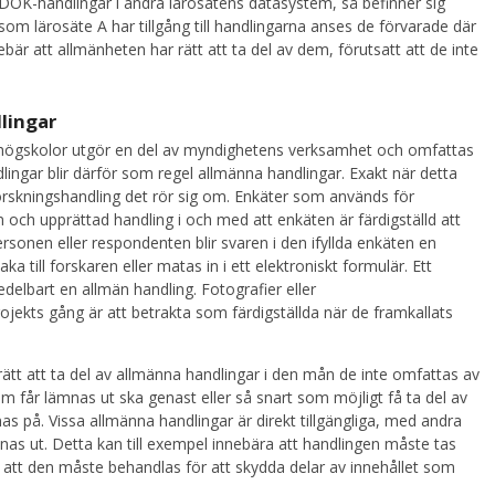
DOK-handlingar i andra lärosätens datasystem, så befinner sig
som lärosäte A har tillgång till handlingarna anses de förvarade där
nebär att allmänheten har rätt att ta del av dem, förutsatt att de inte
lingar
h högskolor utgör en del av myndighetens verksamhet och omfattas
dlingar blir därför som regel allmänna handlingar. Exakt när detta
forskningshandling det rör sig om. Enkäter som används för
 och upprättad handling i och med att enkäten är färdigställd att
rsonen eller respondenten blir svaren i den ifyllda enkäten en
 till forskaren eller matas in i ett elektroniskt formulär. Ett
delbart en allmän handling. Fotografier eller
ojekts gång är att betrakta som färdigställda när de framkallats
rätt att ta del av allmänna handlingar i den mån de inte omfattas av
 får lämnas ut ska genast eller så snart som möjligt få ta del av
nas på. Vissa allmänna handlingar är direkt tillgängliga, med andra
nas ut. Detta kan till exempel innebära att handlingen måste tas
er att den måste behandlas för att skydda delar av innehållet som