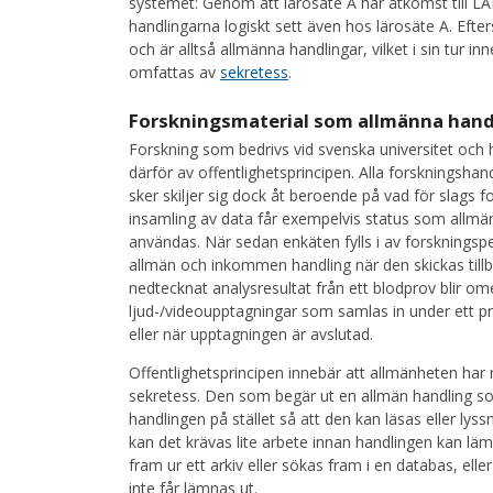
systemet: Genom att lärosäte A har åtkomst till LA
handlingarna logiskt sett även hos lärosäte A. Efter
och är alltså allmänna handlingar, vilket i sin tur in
omfattas av
sekretess
.
Forskningsmaterial som allmänna hand
Forskning som bedrivs vid svenska universitet oc
därför av offentlighetsprincipen. Alla forskningshan
sker skiljer sig dock åt beroende på vad för slags 
insamling av data får exempelvis status som allmän
användas. När sedan enkäten fylls i av forskningspe
allmän och inkommen handling när den skickas tillbaka
nedtecknat analysresultat från ett blodprov blir ome
ljud-/videoupptagningar som samlas in under ett pr
eller när upptagningen är avslutad.
Offentlighetsprincipen innebär att allmänheten har 
sekretess. Den som begär ut en allmän handling som
handlingen på stället så att den kan läsas eller lyss
kan det krävas lite arbete innan handlingen kan läm
fram ur ett arkiv eller sökas fram i en databas, ell
inte får lämnas ut.