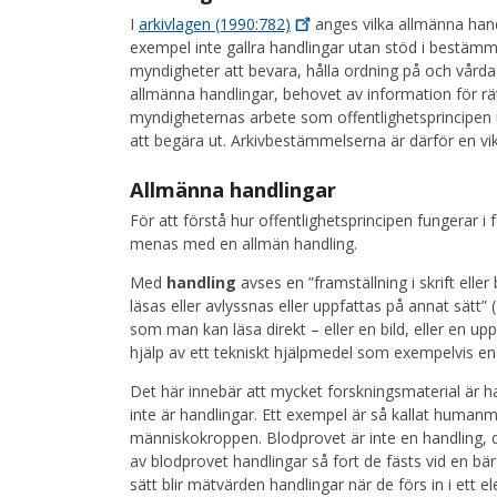
I
arkivlagen
(1990:782)
anges vilka allmänna handl
exempel inte gallra handlingar utan stöd i bestämmel
myndigheter att bevara, hålla ordning på och vårda s
allmänna handlingar, behovet av information för rä
myndigheternas arbete som offentlighetsprincipen 
att begära ut. Arkivbestämmelserna är därför en vikt
Allmänna handlingar
För att förstå hur offentlighetsprincipen fungerar 
menas med en allmän handling.
Med
handling
avses en ”framställning i skrift el
läsas eller avlyssnas eller uppfattas på annat sätt” (
som man kan läsa direkt – eller en bild, eller en 
hjälp av ett tekniskt hjälpmedel som exempelvis en l
Det här innebär att mycket forskningsmaterial är h
inte är handlingar. Ett exempel är så kallat humanma
människokroppen. Blodprovet är inte en handling, d
av blodprovet handlingar så fort de fästs vid en b
sätt blir mätvärden handlingar när de förs in i ett 