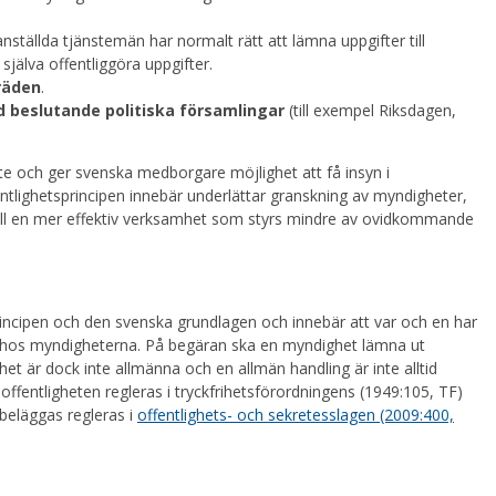
 anställda tjänstemän har normalt rätt att lämna uppgifter till
t själva offentliggöra uppgifter.
räden
.
 beslutande politiska församlingar
(till exempel Riksdagen,
yte och ger svenska medborgare möjlighet att få insyn i
lighetsprincipen innebär underlättar granskning av myndigheter,
ill en mer effektiv verksamhet som styrs mindre av ovidkommande
principen och den svenska grundlagen och innebär att var och en har
ns hos myndigheterna. På begäran ska en myndighet lämna ut
et är dock inte allmänna och en allmän handling är inte alltid
offentligheten regleras i tryckfrihetsförordningens (1949:105, TF)
sbeläggas regleras i
offentlighets- och sekretesslagen (2009:400,