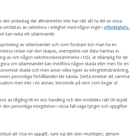
 det undantag där allmänheten inte har rätt att ta del av vissa
ta omfattas av sekretess i enlighet med någon regel i
offentlighets-
et kan neka ett utlämnande.
essprövning av utlämnandet och som forskare bör man ha en
kretess redan när den skapas, exempelvis när data hämtas in.
ng av om någon sekretessbestämmelse i OSL är tillämplig för de
vgöra om utlämnandet kan medföra någon skada eller men för en
konomisk skada och men avser olika typer av integritetskränkning,
ennes personliga förhållanden blir kända. Detta innebär att samma
ituation men inte i en annan, beroende på vem som begär ut
 av tillgång till en viss handling och den enskildes rätt till skydd
 den personliga integriteten i vissa fall väga tyngre och uppgifter
örbud att röja en uppgift, vare sig det sker muntligen, genom