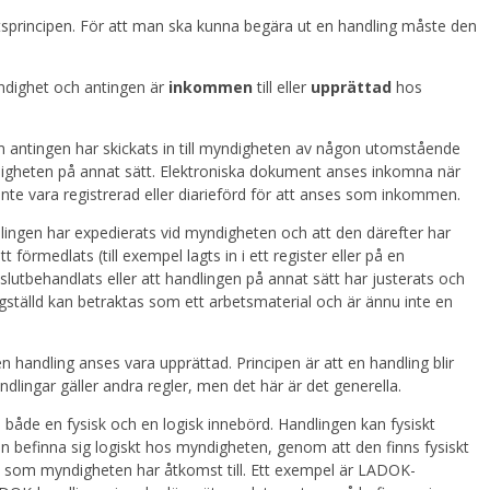
ghetsprincipen. För att man ska kunna begära ut en handling måste den
dighet och antingen är
inkommen
till eller
upprättad
hos
m antingen har skickats in till myndigheten av någon utomstående
yndigheten på annat sätt. Elektroniska dokument anses inkomna när
nte vara registrerad eller diarieförd för att anses som inkommen.
lingen har expedierats vid myndigheten och att den därefter har
 förmedlats (till exempel lagts in i ett register eller på en
slutbehandlats eller att handlingen på annat sätt har justerats och
rdigställd kan betraktas som ett arbetsmaterial och är ännu inte en
 en handling anses vara upprättad. Principen är att en handling blir
andlingar gäller andra regler, men det här är det generella.
 både en fysisk och en logisk innebörd. Handlingen kan fysiskt
ven befinna sig logiskt hos myndigheten, genom att den finns fysiskt
 som myndigheten har åtkomst till. Ett exempel är LADOK-