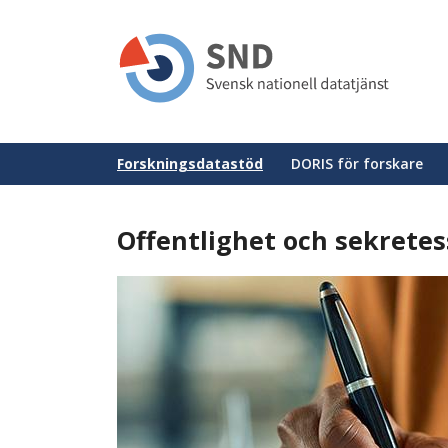
Hoppa
till
huvudinnehåll
Huvudmeny
Forskningsdatastöd
DORIS för forskare
Offentlighet och sekretes