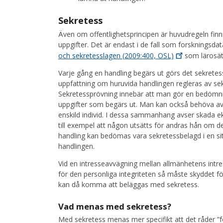
Sekretess
Även om offentlighetsprincipen är huvudregeln finns
uppgifter. Det är endast i de fall som forskningsda
och sekretesslagen (2009:400,
OSL)
som lärosät
Varje gång en handling begärs ut görs det sekret
uppfattning om huruvida handlingen regleras av se
Sekretessprövning innebär att man gör en bedömni
uppgifter som begärs ut. Man kan också behöva a
enskild individ. I dessa sammanhang avser skada e
till exempel att någon utsätts för andras hån om d
handling kan bedömas vara sekretessbelagd i en s
handlingen.
Vid en intresseavvägning mellan allmänhetens intresse
för den personliga integriteten så måste skyddet för
kan då komma att beläggas med sekretess.
Vad menas med sekretess?
Med sekretess menas mer specifikt att det råder ”f