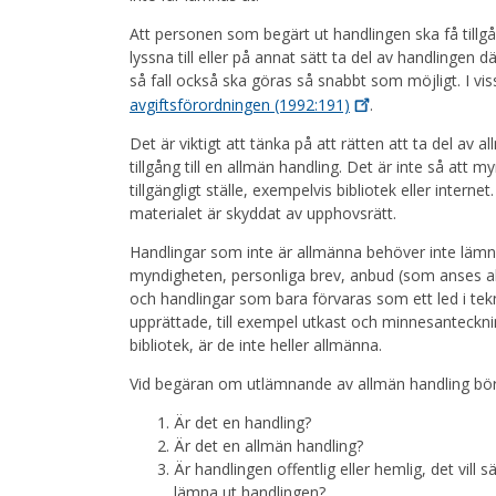
Att personen som begärt ut handlingen ska få tillgån
lyssna till eller på annat sätt ta del av handlingen dä
så fall också ska göras så snabbt som möjligt. I viss
avgiftsförordningen
(1992:191)
.
Det är viktigt att tänka på att rätten att ta del av 
tillgång till en allmän handling. Det är inte så att
tillgängligt ställe, exempelvis bibliotek eller internet
materialet är skyddat av upphovsrätt.
Handlingar som inte är allmänna behöver inte lämna
myndigheten, personliga brev, anbud (som anses a
och handlingar som bara förvaras som ett led i tek
upprättade, till exempel utkast och minnesanteckninga
bibliotek, är de inte heller allmänna.
Vid begäran om utlämnande av allmän handling bö
Är det en handling?
Är det en allmän handling?
Är handlingen offentlig eller hemlig, det vill 
lämna ut handlingen?