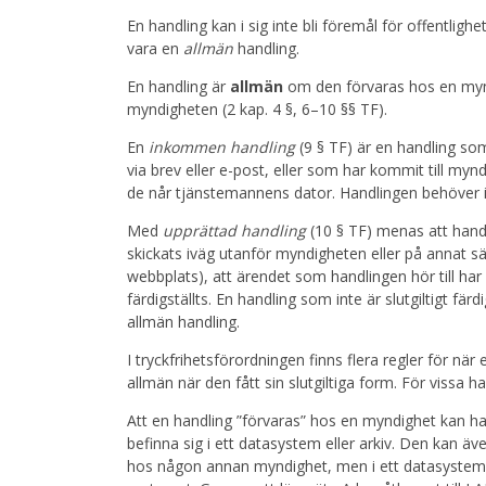
En handling kan i sig inte bli föremål för offentli
vara en
allmän
handling.
En handling är
allmän
om den förvaras hos en myn
myndigheten (2 kap. 4 §, 6–10 §§ TF).
En
inkommen handling
(9 § TF) är en handling so
via brev eller e-post, eller som har kommit till m
de når tjänstemannens dator. Handlingen behöver i
Med
upprättad handling
(10 § TF) menas att hand
skickats iväg utanför myndigheten eller på annat sätt
webbplats), att ärendet som handlingen hör till har 
färdigställts. En handling som inte är slutgiltigt fä
allmän handling.
I tryckfrihetsförordningen finns flera regler för när
allmän när den fått sin slutgiltiga form. För vissa h
Att en handling ”förvaras” hos en myndighet kan ha
befinna sig i ett datasystem eller arkiv. Den kan ä
hos någon annan myndighet, men i ett datasystem