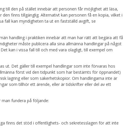
g till den på stället innebär att personen får möjlighet att läsa,
r den finns tillgänglig. Alternativt kan personen få en kopia, vilket i
a fall kan myndigheten ta ut en fastställd avgift, se
allmän handling i praktiken innebär att man har rätt att begära att få
 myndigheter måste publicera alla sina allmänna handlingar på något
. Det kan i vissa fall till och med vara olagligt, till exempel om
s ut. Det gäller till exempel handlingar som inte förvaras hos
llmänna först vid den tidpunkt som har bestämts för öppnandet)
nisk lagring eller som säkerhetskopior. Om handlingarna inte är
r som tillhör ett ärende, eller är tidskrifter eller del av ett
r man fundera på följande:
säga finns det stöd i offentlighets- och sekretesslagen för att inte