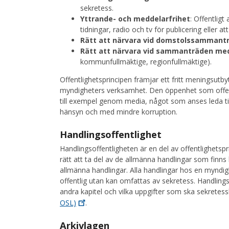
sekretess.
Yttrande- och meddelarfrihet
: Offentligt
tidningar, radio och tv för publicering eller at
Rätt att närvara vid domstolssammant
Rätt att närvara vid sammanträden med
kommunfullmäktige, regionfullmäktige).
Offentlighetsprincipen främjar ett fritt meningsutb
myndigheters verksamhet. Den öppenhet som offent
till exempel genom media, något som anses leda t
hänsyn och med mindre korruption.
Handlingsoffentlighet
Handlingsoffentligheten är en del av offentlighets
rätt att ta del av de allmänna handlingar som fin
allmänna handlingar. Alla handlingar hos en myndigh
offentlig utan kan omfattas av sekretess. Handlings
andra kapitel och vilka uppgifter som ska sekretes
OSL)
.
Arkivlagen