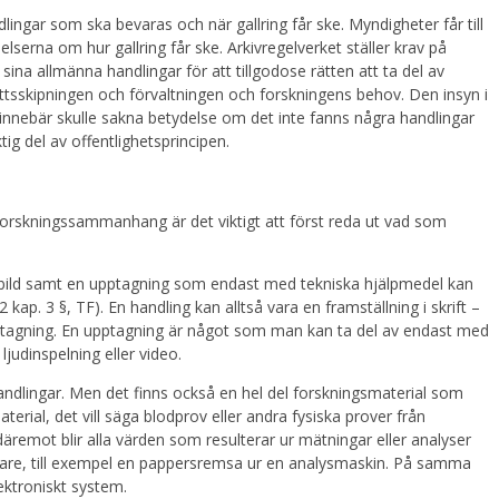
ingar som ska bevaras och när gallring får ske. Myndigheter får till
serna om hur gallring får ske. Arkivregelverket ställer krav på
ina allmänna handlingar för att tillgodose rätten att ta del av
ttsskipningen och förvaltningen och forskningens behov. Den insyn i
innebär skulle sakna betydelse om det inte fanns några handlingar
ig del av offentlighetsprincipen.
i forskningssammanhang är det viktigt att först reda ut vad som
ler bild samt en upptagning som endast med tekniska hjälpmedel kan
2 kap. 3 §, TF). En handling kan alltså vara en framställning i skrift –
upptagning. En upptagning är något som man kan ta del av endast med
judinspelning eller video.
andlingar. Men det finns också en hel del forskningsmaterial som
terial, det vill säga blodprov eller andra fysiska prover från
äremot blir alla värden som resulterar ur mätningar eller analyser
ärare, till exempel en pappersremsa ur en analysmaskin. På samma
elektroniskt system.