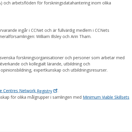
LSA) och arbetsflöden för forskningsdatahantering inom olika
varande ingår i CCNet och är fullvärdig medlem i CCNets
eralförsamlingen: William Illsley och Arin Tham.
svenska forskningsorganisationer och personer som arbetar med
ätverkande och kollegialt lärande, utbildning och
 opinionsbildning, expertkunskap och utbildningsresurser.
e Centres Network
Registry
.
nskap för olika målgrupper i samlingen med
Minimum Viable Skillsets