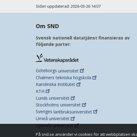
Sidan uppdaterad: 2026-03-26 14:07
Om SND
Svensk nationell datatjänst finansieras av
följande parter:
Göteborgs
universitet
Chalmers tekniska
högskola
Karolinska
Institutet
KTH
Lunds
universitet
Stockholms
universitet
Sveriges
lantbruksuniversitet
Umeå
universitet
Uppsala
universitet
På snd.se använder vi cookies för att webbplatsen ska 