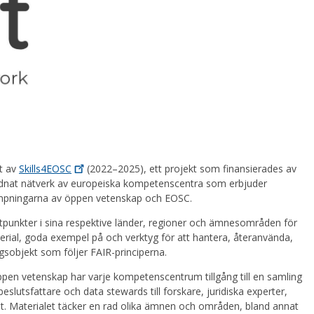
t av
Skills4EOSC
(2022–2025), ett projekt som finansierades av
dnat nätverk av europeiska kompetenscentra som erbjuder
llämpningarna av öppen vetenskap och EOSC.
unkter i sina respektive länder, regioner och ämnesområden för
terial, goda exempel på och verktyg för att hantera, återanvända,
gsobjekt som följer FAIR-principerna.
en vetenskap har varje kompetenscentrum tillgång till en samling
eslutsfattare och data stewards till forskare, juridiska experter,
t. Materialet täcker en rad olika ämnen och områden, bland annat