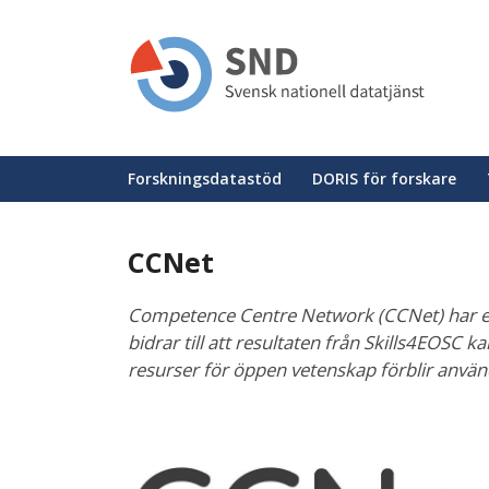
Hoppa
till
huvudinnehåll
Huvudmeny
Forskningsdatastöd
DORIS för forskare
CCNet
Competence Centre Network (CCNet) har en n
bidrar till att resultaten från Skills4EOSC ka
resurser för öppen vetenskap förblir använ