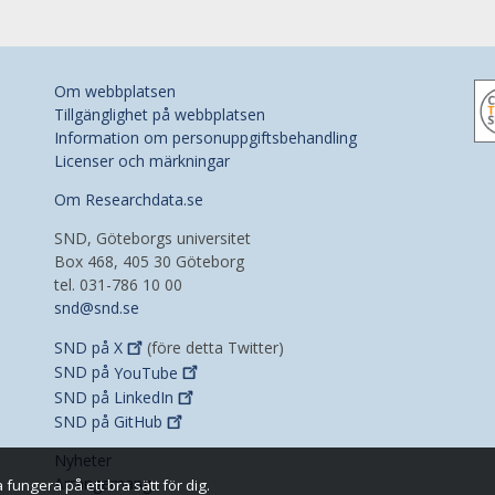
Om webbplatsen
Tillgänglighet på webbplatsen
Information om personuppgiftsbehandling
Licenser och märkningar
Om Researchdata.se
SND, Göteborgs universitet
Box 468, 405 30 Göteborg
tel. 031-786 10 00
snd@snd.se
SND på
X
(före detta Twitter)
SND på
YouTube
SND på
LinkedIn
SND på
GitHub
Nyheter
Arrangemang
fungera på ett bra sätt för dig.