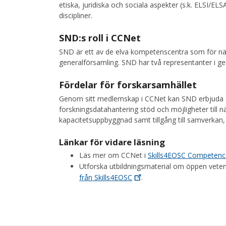
etiska, juridiska och sociala aspekter (s.k. ELSI/E
discipliner.
SND:s roll i CCNet
SND är ett av de elva kompetenscentra som för när
generalförsamling. SND har två representanter i gen
Fördelar för forskarsamhället
Genom sitt medlemskap i CCNet kan SND erbjuda 
forskningsdatahantering stöd och möjligheter till n
kapacitetsuppbyggnad samt tillgång till samverkan,
Länkar för vidare läsning
Läs mer om CCNet i
Skills4EOSC Competenc
Utforska utbildningsmaterial om öppen vete
från
Skills4EOSC
.