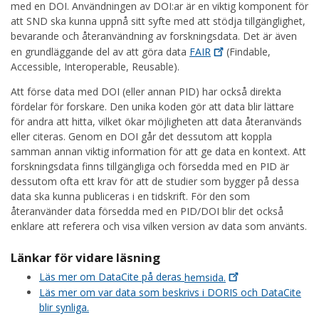
med en DOI. Användningen av DOI:ar är en viktig komponent för
att SND ska kunna uppnå sitt syfte med att stödja tillgänglighet,
bevarande och återanvändning av forskningsdata. Det är även
en grundläggande del av att göra data
FAIR
(Findable,
Accessible, Interoperable, Reusable).
Att förse data med DOI (eller annan PID) har också direkta
fördelar för forskare. Den unika koden gör att data blir lättare
för andra att hitta, vilket ökar möjligheten att data återanvänds
eller citeras. Genom en DOI går det dessutom att koppla
samman annan viktig information för att ge data en kontext. Att
forskningsdata finns tillgängliga och försedda med en PID är
dessutom ofta ett krav för att de studier som bygger på dessa
data ska kunna publiceras i en tidskrift. För den som
återanvänder data försedda med en PID/DOI blir det också
enklare att referera och visa vilken version av data som använts.
Länkar för vidare läsning
Läs mer om DataCite på deras
hemsida.
Läs mer om var data som beskrivs i DORIS och DataCite
blir synliga.