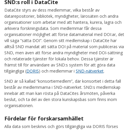
SND:s roll i DataCite
DataCite styrs av dess medlemmar, vilka består av
datarepositorier, bibliotek, myndigheter, lärosäten och andra
organisationer som arbetar med att hantera, kurera, lagra och
arkivera forskningsdata. Som medlemmar får dessa
organisationer möjlighet att förse datamaterial med DOI:ar, det
vill säga ”sätta DOI”. Genom sitt medlemskap i DataCite har
alltså SND mandat att sätta DOI på material som publiceras via
SND, men även att förse andra myndigheter med DOI-sättning
och relaterade tjänster för lokala behov. Dessa tjänster är
främst till för användare av SND:s system för att göra data
tillgängliga (
DORIS
) och medlemmar i
SND-nätverket
.
SND är så kallad ”konsortiemedlem”, där konsortiet i detta fall
består av medlemmarna i SND-nätverket. SND:s medlemskap
innebär att man kan rösta på DataCites årsmöten, påverka
beslut, och ta del av den stora kunskapsbas som finns inom
organisationen.
Fördelar för forskarsamhället
Alla data som beskrivs och görs tillgängliga via DORIS förses