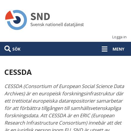
Hoppa
till
huvudinnehåll
Logga in
SÖK
MENY
CESSDA
CESSDA (Consortium of European Social Science Data
Archives) är en europeisk forskningsinfrastruktur där
ett trettiotal europeiska datarepositorier samarbetar
för att förbättra tillgången till samhällsvetenskapliga
forskningsdata. Att CESSDA är en ERIC (European
Research Infrastructure Consortium) innebär att det
är en juridisk person inom EU. SND är utsett av