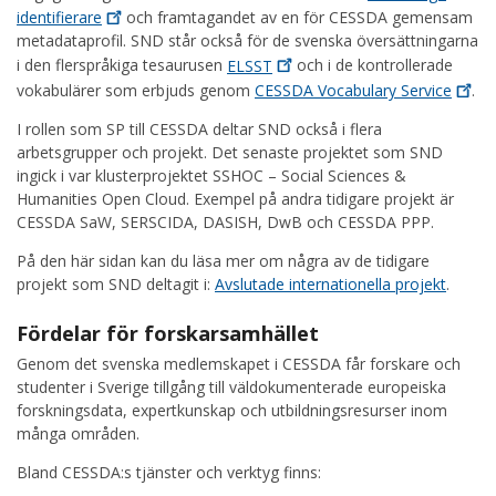
identifierare
och framtagandet av en för CESSDA gemensam
metadataprofil. SND står också för de svenska översättningarna
i den flerspråkiga tesaurusen
ELSST
och i de kontrollerade
vokabulärer som erbjuds genom
CESSDA Vocabulary
Service
.
I rollen som SP till CESSDA deltar SND också i flera
arbetsgrupper och projekt. Det senaste projektet som SND
ingick i var klusterprojektet SSHOC – Social Sciences &
Humanities Open Cloud. Exempel på andra tidigare projekt är
CESSDA SaW, SERSCIDA, DASISH, DwB och CESSDA PPP.
På den här sidan kan du läsa mer om några av de tidigare
projekt som SND deltagit i:
Avslutade internationella projekt
.
Fördelar för forskarsamhället
Genom det svenska medlemskapet i CESSDA får forskare och
studenter i Sverige tillgång till väldokumenterade europeiska
forskningsdata, expertkunskap och utbildningsresurser inom
många områden.
Bland CESSDA:s tjänster och verktyg finns: