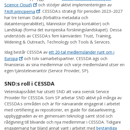
Science
Cloud)
och stödjer aktivt implementeringen av
FAIR-principerna
. CESSDA:s strategi för perioden 2023–2027
har tre teman: Data (förbättra metadata och
datainteroperabilitet), Människor (främja kontakter) och
Landskap (forma det europeiska forskningslandskapet). Dessa
understöds av CESSDA:s fem kärnvärden: Trust, Training,
Widening & Outreach, Technology och Tools & Services.
Idag består CESSDA av
ett 20-tal medlemsländer runt om i
Europa
och tolv samarbetspartner. CESSDA ägs och
finansieras av sina medlemmar och varje medlemsland utser en
egen tjänsteleverantör (Service Provider, SP).
SND:s roll i CESSDA
Vetenskapsrådet har utsett SND att vara svensk Service
Provider för CESSDA. Som SP arbetar SND aktivt på många av
CESSDA:s områden och är för närvarande engagerat i arbetet
med certifiering av repositorier, en guide för dataarkivering,
uppbyggnaden av en gemensam teknologi samt stöd och
rådgivning till blivande och nya medlemmar i CESSDA. Tidigare
engagemang har bland annat varit i arbetet med
beständiga