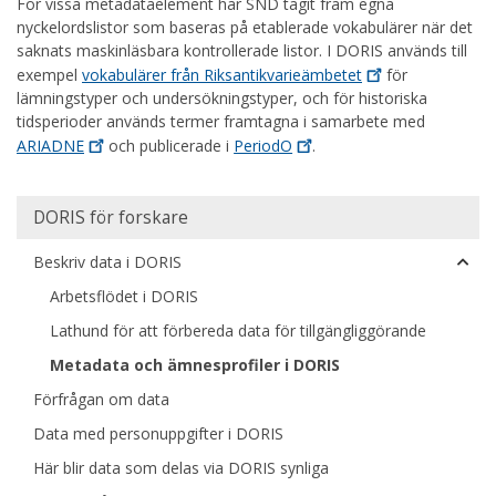
För vissa metadataelement har SND tagit fram egna
nyckelordslistor som baseras på etablerade vokabulärer när det
saknats maskinläsbara kontrollerade listor. I DORIS används till
exempel
vokabulärer från
Riksantikvarieämbetet
för
lämningstyper och undersökningstyper, och för historiska
tidsperioder används termer framtagna i samarbete med
ARIADNE
och publicerade i
PeriodO
.
Huvudmeny
DORIS för forskare
Beskriv data i DORIS
Arbetsflödet i DORIS
Lathund för att förbereda data för tillgängliggörande
Metadata och ämnesprofiler i DORIS
Förfrågan om data
Data med personuppgifter i DORIS
Här blir data som delas via DORIS synliga