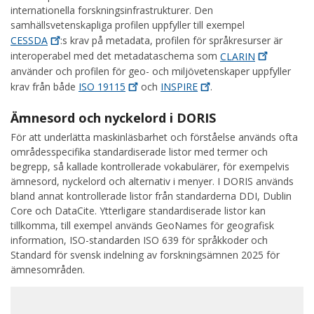
internationella forskningsinfrastrukturer. Den
samhällsvetenskapliga profilen uppfyller till exempel
CESSDA
:s krav på metadata, profilen för språkresurser är
interoperabel med det metadataschema som
CLARIN
använder och profilen för geo- och miljövetenskaper uppfyller
krav från både
ISO
19115
och
INSPIRE
.
Ämnesord och nyckelord i DORIS
För att underlätta maskinläsbarhet och förståelse används ofta
områdesspecifika standardiserade listor med termer och
begrepp, så kallade kontrollerade vokabulärer, för exempelvis
ämnesord, nyckelord och alternativ i menyer. I DORIS används
bland annat kontrollerade listor från standarderna DDI, Dublin
Core och DataCite. Ytterligare standardiserade listor kan
tillkomma, till exempel används GeoNames för geografisk
information, ISO-standarden ISO 639 för språkkoder och
Standard för svensk indelning av forskningsämnen 2025 för
ämnesområden.