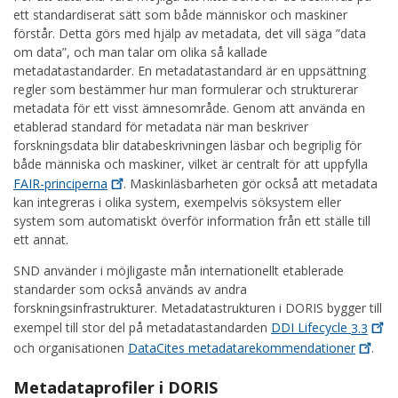
ett standardiserat sätt som både människor och maskiner
förstår. Detta görs med hjälp av metadata, det vill säga ”data
om data”, och man talar om olika så kallade
metadatastandarder. En metadatastandard är en uppsättning
regler som bestämmer hur man formulerar och strukturerar
metadata för ett visst ämnesområde. Genom att använda en
etablerad standard för metadata när man beskriver
forskningsdata blir databeskrivningen läsbar och begriplig för
både människa och maskiner, vilket är centralt för att uppfylla
FAIR-principerna
. Maskinläsbarheten gör också att metadata
kan integreras i olika system, exempelvis söksystem eller
system som automatiskt överför information från ett ställe till
ett annat.
SND använder i möjligaste mån internationellt etablerade
standarder som också används av andra
forskningsinfrastrukturer. Metadatastrukturen i DORIS bygger till
exempel till stor del på metadatastandarden
DDI Lifecycle
3.3
och organisationen
DataCites
metadatarekommendationer
.
Metadataprofiler i DORIS