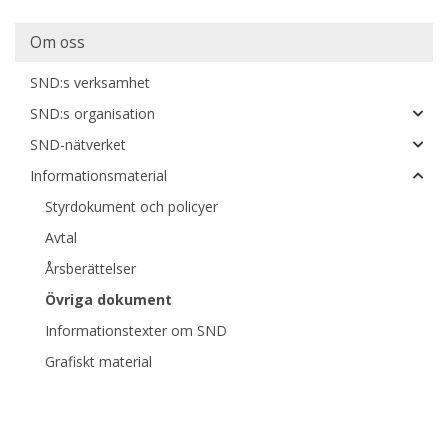
Huvudmeny
Om oss
SND:s verksamhet
SND:s organisation
SND-nätverket
Informationsmaterial
Styrdokument och policyer
Avtal
Årsberättelser
Övriga dokument
Informationstexter om SND
Grafiskt material