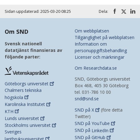
Sidan uppdaterad: 2025-03-20 08:25
Dela:
Om SND
Om webbplatsen
Tillgänglighet på webbplatsen
Svensk nationell
Information om
datatjänst finansieras av
personuppgiftsbehandling
följande parter:
Licenser och märkningar
Om Researchdata.se
SND, Göteborgs universitet
Göteborgs
universitet
Box 468, 405 30 Göteborg
Chalmers tekniska
tel. 031-786 10 00
högskola
snd@snd.se
Karolinska
Institutet
SND på
X
(före detta
KTH
Twitter)
Lunds
universitet
SND på
YouTube
Stockholms
universitet
SND på
LinkedIn
Sveriges
SND på
GitHub
lantbruksuniversitet