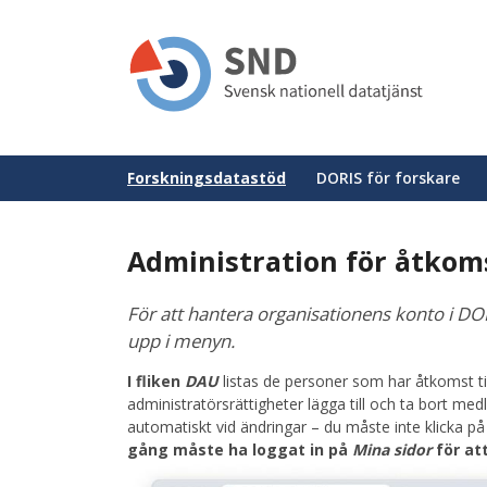
Hoppa
till
huvudinnehåll
Huvudmeny
Forskningsdatastöd
DORIS för forskare
Administration för åtkoms
För att hantera organisationens konto i DOR
upp i menyn.
I fliken
DAU
listas de personer som har åtkomst ti
administratörsrättigheter lägga till och ta bort m
automatiskt vid ändringar – du måste inte klicka p
gång måste ha loggat in på
Mina sidor
för att