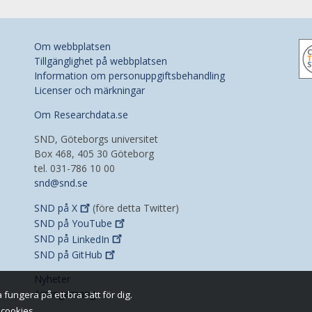
Om webbplatsen
Tillgänglighet på webbplatsen
Information om personuppgiftsbehandling
Licenser och märkningar
Om Researchdata.se
SND, Göteborgs universitet
Box 468, 405 30 Göteborg
tel. 031-786 10 00
snd@snd.se
SND på
X
(före detta Twitter)
SND på
YouTube
SND på
LinkedIn
SND på
GitHub
Nyheter
Arrangemang
fungera på ett bra sätt för dig.
 cookies.