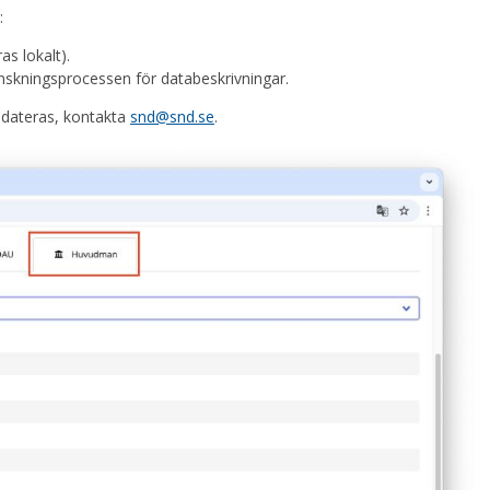
n:
as lokalt).
granskningsprocessen för databeskrivningar.
dateras, kontakta
snd@snd.se
.