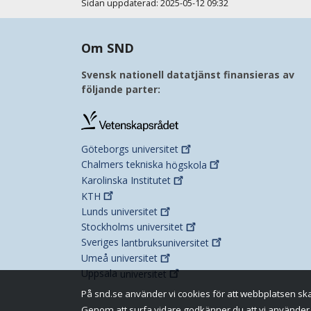
Sidan uppdaterad: 2025-05-12 09:32
Om SND
Svensk nationell datatjänst finansieras av
följande parter:
Göteborgs
universitet
Chalmers tekniska
högskola
Karolinska
Institutet
KTH
Lunds
universitet
Stockholms
universitet
Sveriges
lantbruksuniversitet
Umeå
universitet
Uppsala
universitet
På snd.se använder vi cookies för att webbplatsen ska 
Genom att surfa vidare godkänner du att vi använder