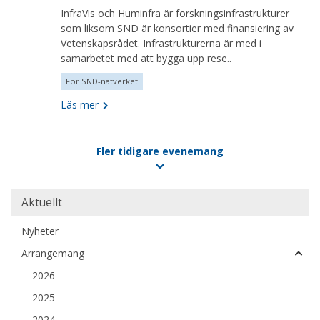
InfraVis och Huminfra är forskningsinfrastrukturer
som liksom SND är konsortier med finansiering av
Vetenskapsrådet. Infrastrukturerna är med i
samarbetet med att bygga upp rese..
För SND-nätverket
Läs mer
Fler tidigare evenemang
Sortera
Aktuellt
efter
Nyheter
år
Arrangemang
2026
2025
2024