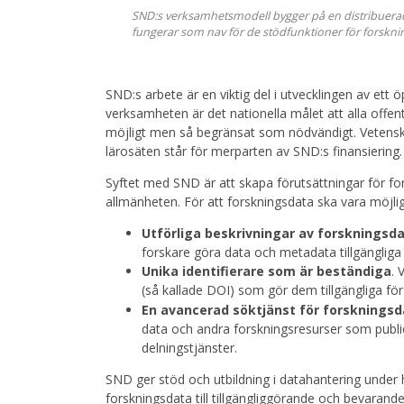
SND:s verksamhetsmodell bygger på en distribuerad
fungerar som nav för de stödfunktioner för forskn
SND:s arbete är en viktig del i utvecklingen av et
verksamheten är det nationella målet att alla offen
möjligt men så begränsat som nödvändigt. Vetenska
lärosäten står för merparten av SND:s finansiering
Syftet med SND är att skapa förutsättningar för for
allmänheten. För att forskningsdata ska vara möjli
Utförliga beskrivningar av forskningsd
forskare göra data och metadata tillgängliga
Unika identifierare som är beständiga
. 
(så kallade DOI) som gör dem tillgängliga för
En avancerad söktjänst för forsknings
data och andra forskningsresurser som public
delningstjänster.
SND ger stöd och utbildning i datahantering under 
forskningsdata till tillgängliggörande och bevaran