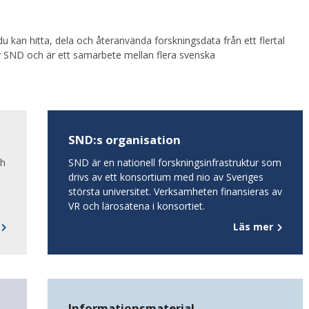
u kan hitta, dela och återanvända forskningsdata från ett flertal
v SND och är ett samarbete mellan flera svenska
SND:s organisation
ch
SND är en nationell forskningsinfrastruktur som
drivs av ett konsortium med nio av Sveriges
största universitet. Verksamheten finansieras av
VR och lärosätena i konsortiet.
Läs mer
Informationsmaterial