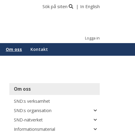
Sök på siten
In English
Logga in
Om oss
Kontakt
Main
Om oss
navigation
SND:s verksamhet
SND:s organisation
SND-nätverket
Informationsmaterial