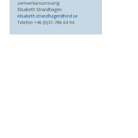
samverkansansvarig
Elisabeth Strandhagen
elisabeth.strandhagen@snd.se
Telefon
+46 (0)31-786 64 94