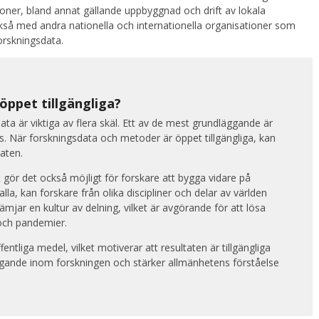
ioner, bland annat gällande uppbyggnad och drift av lokala
kså med andra nationella och internationella organisationer som
forskningsdata.
öppet tillgängliga?
ta är viktiga av flera skäl. Ett av de mest grundläggande är
s. När forskningsdata och metoder är öppet tillgängliga, kan
taten.
t gör det också möjligt för forskare att bygga vidare på
alla, kan forskare från olika discipliner och delar av världen
jar en kultur av delning, vilket är avgörande för att lösa
 och pandemier.
ntliga medel, vilket motiverar att resultaten är tillgängliga
gande inom forskningen och stärker allmänhetens förståelse