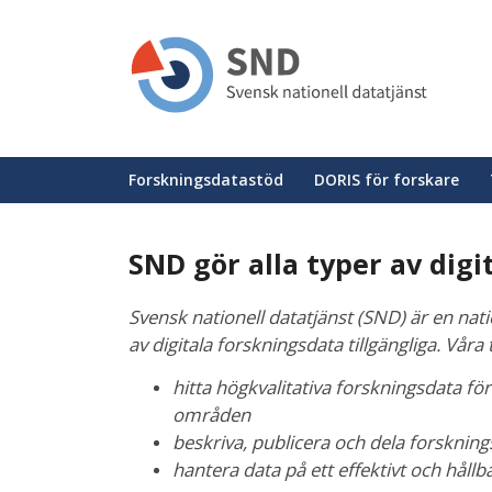
Hoppa
till
huvudinnehåll
Huvudmeny
Forskningsdatastöd
DORIS för forskare
SND gör alla typer av digi
Svensk nationell datatjänst (SND) är en nati
av digitala forskningsdata tillgängliga. Våra 
hitta högkvalitativa forskningsdata f
områden
beskriva, publicera och dela forsknin
hantera data på ett effektivt och håll