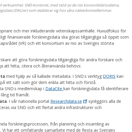
 verksamhet. SND-kontoret, med stöd av de nio konsortielärosätena,
ingsdata (DAU:er) som etablerar sig hos våra nätverksmedlemmar.
t öppnare och mer inkluderande vetenskapssamhälle. Huvudfokus för
tligt finansierade forskningsdata ska göras tillgängliga så öppet som
psrådet (VR) och ett konsortium av nio av Sveriges största
.
skare att göra forskningsdata tillgängliga för andra forskare och
ga att hitta, citera och återanvända behövs:
ata
med hjälp av så kallade metadata. I SND:s verktyg
DORIS
kan
 på ett sätt som gör dem enkla att hitta och förstå.
Via SND:s medlemskap i
DataCite
kan forskningsdata få identifierare
 lång tid framåt.
data
. I vår nationella portal
Researchdata.se
synliggörs alla de
eras via SND och ett flertal andra infrastrukturer och
hela forskningsprocessen, från planering och insamling av
de. Vi har ett omfattande samarbete med de flesta av Sveriges