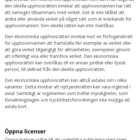
den ideella upphovsrätten innebär att upphovsmannen har rätt
att namnges tillsammans med verket. Det är inte tillåtet att
ändra eller använda verket på något sätt som är kränkande för
upphovsmannen. Den ideella rätten kan inte överlåtas.
Den ekonomiska upphovsrätten innebär kort en förfoganderätt
för upphovsmannen att framställa fler exemplar av verket eller
att göra verket tillgängligt för allmänheten, exempelvis genom
att offentligt visa eller framföra verket. Den ekonomiska
upphovsrätten kan överlåtas till en annan juridisk eller fysisk
person, till skillnad från den ideella upphovsrätten.
Den ekonomiska upphovsrätten kan alltså avtalas om i olika
varianter. Detta innebär att nyttjanderätten kan vara reglerad i
avtal. Samtidigt är regelverken som träffar myndigheter, som
förvaltningslagen och tryckfrihetsförordningen inte möjliga att
avtala bort.
Öppna licenser
Öppna licenser syftar till att underlätta publicering med open