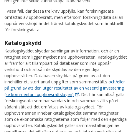
rimligen inte skulle kunna skapa likadana verk.
I vissa fall, där dessa tre krav uppfylls, kan forskningsdata
omfattas av upphovsrätt, men eftersom forskningsdata sällan
uppnår verkshöjd är det främst katalogskyddet som är aktuellt
för forskningsdata.
Katalogskydd
Katalogskyddet skyddar samlingar av information, och är en
rättighet som ligger mycket nära upphovsrätten. Katalogskyddet
är framför allt tillämpbart på databaser som inte uppnår
verkshöjd och alltså inte skyddas av den egentliga
upphovsrätten. Databasen skyddas på grund av att den
innehåller ett stort antal uppgifter som sammanställts
och/eller
på grund av att den utgör resultatet av en väsentlig investering
(se kommentar i
upphovsrättslagen)
. Det här kan alltså gälla
forskningsdata som har samlats in och sammanställts på ett
sådant sätt att det omfattas av katalogskyddet. För
upphovsmannen innebär katalogskyddet samma rättigheter
som de ekonomiska rättigheterna som följer med den egentliga
upphovsrätten. Katalogskyddet gäller sammanställningen av
uppgifterna, det vill säga databasen, och inte de verk eller det