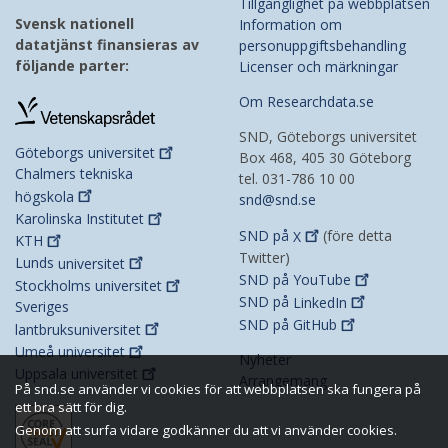
Tillgänglighet på webbplatsen
Svensk nationell
Information om
datatjänst finansieras av
personuppgiftsbehandling
följande parter:
Licenser och märkningar
Om Researchdata.se
SND, Göteborgs universitet
Göteborgs
universitet
Box 468, 405 30 Göteborg
Chalmers tekniska
tel. 031-786 10 00
högskola
snd@snd.se
Karolinska
Institutet
SND på
X
(före detta
KTH
Twitter)
Lunds
universitet
SND på
YouTube
Stockholms
universitet
SND på
LinkedIn
Sveriges
SND på
GitHub
lantbruksuniversitet
Umeå
universitet
Nyheter
Uppsala
universitet
Arrangemang
På snd.se använder vi cookies för att webbplatsen ska fungera på
ett bra sätt för dig.
Genom att surfa vidare godkänner du att vi använder cookies.