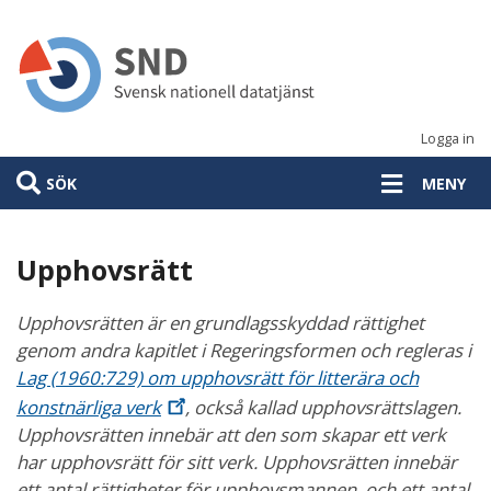
Hoppa
till
huvudinnehåll
Logga in
SÖK
MENY
Upphovsrätt
Upphovsrätten är en grundlagsskyddad rättighet
genom andra kapitlet i Regeringsformen och regleras i
Lag (1960:729) om upphovsrätt för litterära och
konstnärliga
verk
, också kallad upphovsrättslagen.
Upphovsrätten innebär att den som skapar ett verk
har upphovsrätt för sitt verk. Upphovsrätten innebär
ett antal rättigheter för upphovsmannen, och ett antal