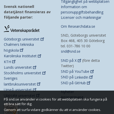
Tillgänglighet på webbplatsen
Svensk nationell
Information om
datatjänst finansieras av
personuppgiftsbehandling
följande parter:
Licenser och märkningar
Om Researchdata.se
SND, Göteborgs universitet
Göteborgs
universitet
Box 468, 405 30 Göteborg
Chalmers tekniska
tel. 031-786 10 00
högskola
snd@snd.se
Karolinska
Institutet
SND på
X
(före detta
KTH
Twitter)
Lunds
universitet
SND på
YouTube
Stockholms
universitet
SND på
LinkedIn
Sveriges
SND på
GitHub
lantbruksuniversitet
Umeå
universitet
Nyheter
Uppsala
universitet
Arrangemang
På snd.se använder vi cookies för att webbplatsen ska fungera på
ett bra sätt för dig.
Genom att surfa vidare godkänner du att vi använder cookies.