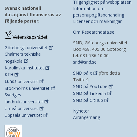
Tillgänglighet på webbplatsen
Svensk nationell
Information om
datatjänst finansieras av
personuppgiftsbehandling
följande parter:
Licenser och märkningar
Om Researchdata.se
SND, Göteborgs universitet
Göteborgs
universitet
Box 468, 405 30 Göteborg
Chalmers tekniska
tel. 031-786 10 00
högskola
snd@snd.se
Karolinska
Institutet
SND på
X
(före detta
KTH
Twitter)
Lunds
universitet
SND på
YouTube
Stockholms
universitet
SND på
LinkedIn
Sveriges
SND på
GitHub
lantbruksuniversitet
Umeå
universitet
Nyheter
Uppsala
universitet
Arrangemang