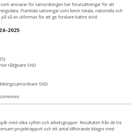
rer som ansvarar för samordningen har förutsättningar för att
kningsdata. Framtida satsningar som berör lokala, nationella och
n på så vis utformas för att ge forskare bättre stöd.
024–2025
25)
enior rådgivare SND
tbildningssamordnare SND
e-commons
a spår med olika syften och arbetsgrupper. Resultaten från de tre
mensam projektrapport och ett antal tillhörande bilagor med