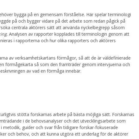
 behöver bygga på en gemensam förståelse. Här spelar terminologi
 byggde på och bygger vidare på det arbete som redan pågick på
rsöka centrala aktörers sätt att använda nyckelbegrepp såsom
ring
. Analysen av rapporter kopplades till terminologin genom att
ieras i rapporterna och hur olika rapporters och aktörers
rna av verksamhetskartans förmågor, så att de är väldefinierade
r en förmågekarta så som den framträder genom intervjuerna och
 beskrivningen av vad en förmåga innebär.
urligtvis stötta forskarnas arbete på bästa möjliga sätt. Forskarnas
framträdande i de behovsanalyser och det utvecklingsarbete som
 i metodik, guider och svar från tidigare forskar-fokuserade
iker och behov, och att kunna utgöra ett underlag för de aktörer