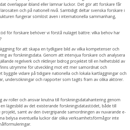
t överlappar ibland eller lämnar luckor. Det gör att forskare får
 lärosäten och på nationell nivå. Samtidigt deltar svenska forskare i
astrukturen fungerar sömlöst även i internationella sammanhang,
d för forskare behöver vi förstå nuläget bättre: vilka behov har
s?
gning för att skapa en tydligare bild av vilka kompetenser och
ing av forskningsdata. Genom att intervjua forskare och analysera
gällande regelverk och riktlinjer bidrog projektet till en helhetsbild av
t finns utrymme för utveckling mot ett mer samordnat och
t byggde vidare på tidigare nationella och lokala kartläggningar och
r, undersökningar och rapporter som tagits fram av olika aktörer.
g av roller och ansvar knutna till forskningsdatahantering genom
en lägesbild av det existerande forskningsdatastödet, både till
de projekt, samt av den övergripande samordningen av nuvarande e-
unna belysa eventuella luckor där olika verksamhetsförmågor inte
målformuleringar.