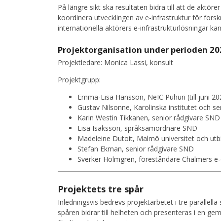
På längre sikt ska resultaten bidra till att de aktö
koordinera utvecklingen av e-infrastruktur för fors
internationella aktörers e-infrastrukturlösningar ka
Projektorganisation under perioden 2
Projektledare: Monica Lassi, konsult
Projektgrupp:
Emma-Lisa Hansson, NeIC Puhuri (till juni 20
Gustav Nilsonne, Karolinska institutet och s
Karin Westin Tikkanen, senior rådgivare SND
Lisa Isaksson, språksamordnare SND
Madeleine Dutoit, Malmö universitet och u
Stefan Ekman, senior rådgivare SND
Sverker Holmgren, föreståndare Chalmers 
Projektets tre spår
Inledningsvis bedrevs projektarbetet i tre parallell
spåren bidrar till helheten och presenteras i en ge