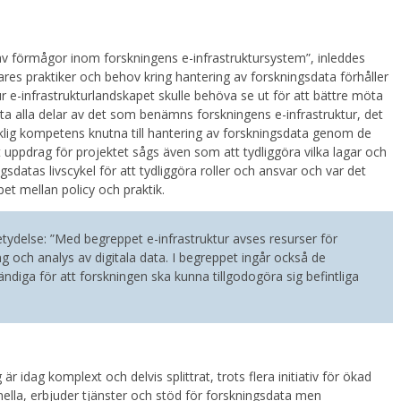
av förmågor inom forskningens e-infrastruktursystem”, inleddes
ares praktiker och behov kring hantering av forskningsdata förhåller
hur e-infrastrukturlandskapet skulle behöva se ut för att bättre möta
ta alla delar av det som benämns forskningens e-infrastruktur, det
sklig kompetens knutna till hantering av forskningsdata genom de
igt uppdrag för projektet sågs även som att tydliggöra vilka lagar och
ngsdatas livscykel för att tydliggöra roller och ansvar och var det
et mellan policy och praktik.
etydelse: ”Med begreppet e-infrastruktur avses resurser för
ing och analys av digitala data. I begreppet ingår också de
iga för att forskningen ska kunna tillgodogöra sig befintliga
r idag komplext och delvis splittrat, trots flera initiativ för ökad
ella, erbjuder tjänster och stöd för forskningsdata men