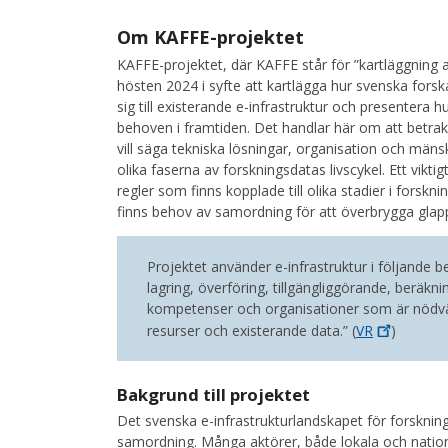
Om KAFFE-projektet
KAFFE-projektet, där KAFFE står för ”kartläggning 
hösten 2024 i syfte att kartlägga hur svenska forsk
sig till existerande e-infrastruktur och presentera 
behoven i framtiden. Det handlar här om att betrak
vill säga tekniska lösningar, organisation och män
olika faserna av forskningsdatas livscykel. Ett vikt
regler som finns kopplade till olika stadier i forskni
finns behov av samordning för att överbrygga glapp
Projektet använder e-infrastruktur i följande b
lagring, överföring, tillgängliggörande, beräkn
kompetenser och organisationer som är nödvänd
resurser och existerande data.” (
VR
)
Bakgrund till projektet
Det svenska e-infrastrukturlandskapet för forskning ä
samordning. Många aktörer, både lokala och nation