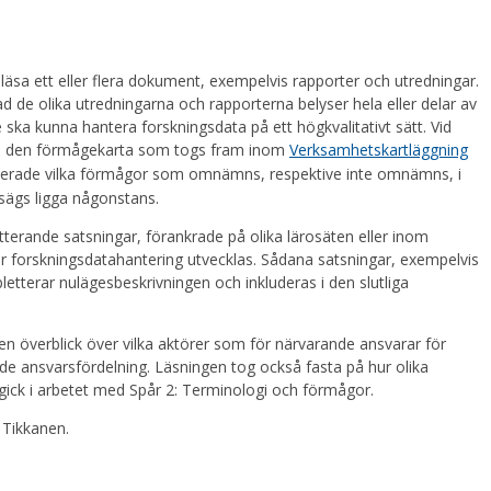
äsa ett eller flera dokument, exempelvis rapporter och utredningar.
ad de olika utredningarna och rapporterna belyser hela eller delar av
e ska kunna hantera forskningsdata på ett högkvalitativt sätt. Vid
ed den förmågekarta som togs fram inom
Verksamhetskartläggning
fierade vilka förmågor som omnämns, respektive inte omnämns, i
sägs ligga någonstans.
tterande satsningar, förankrade på olika lärosäten eller inom
r forskningsdatahantering utvecklas. Sådana satsningar, exempelvis
etterar nulägesbeskrivningen och inkluderas i den slutliga
en överblick över vilka aktörer som för närvarande ansvarar för
nde ansvarsfördelning. Läsningen tog också fasta på hur olika
gick i arbetet med Spår 2: Terminologi och förmågor.
 Tikkanen.