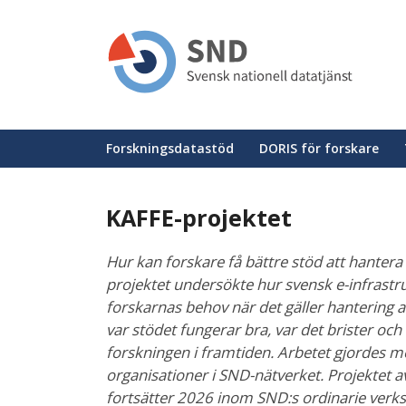
Hoppa
till
huvudinnehåll
Huvudmeny
Forskningsdatastöd
DORIS för forskare
KAFFE-projektet
Hur kan forskare få bättre stöd att hantera
projektet undersökte hur svensk e-infrastru
forskarnas behov när det gäller hantering av
var stödet fungerar bra, var det brister och
forskningen i framtiden. Arbetet gjordes m
organisationer i SND-nätverket. Projektet
fortsätter 2026 inom SND:s ordinarie verk