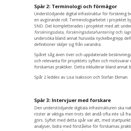
Spår 2: Terminologi och förmågor
Understödjande digital infrastruktur för forskning
en avgörande roll. Terminologiarbetet i projektet
SND. Det kompletterades i projektet med att unde
forskningsdata
,
forskningsdatahantering
och
lag
undersöka bland annat huruvida nyckelbegrepp defin
definitioner skiljer sig från varandra.
Spåret såg även över och uppdaterade beskrivninga
och relevanta för projektets syften och motsvara
forskarnas praktiker. Detta inkluderar bland annat
Spår 2 leddes av Lisa Isaksson och Stefan Ekman.
Spår 3: Intervjuer med forskare
Den understödjande digitala infrastrukturen ska nat
röster är viktiga men trots det ändå ofta inte så 
görs. Syftet med detta spår var att, med startpunkt
analyser, bidra med förståelse för forskarnas prakt