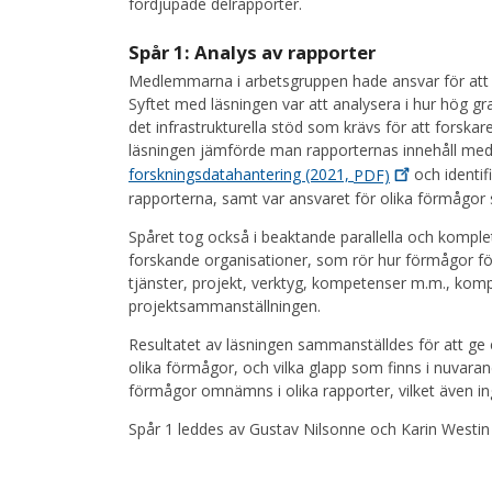
fördjupade delrapporter.
Spår 1: Analys av rapporter
Medlemmarna i arbetsgruppen hade ansvar för att l
Syftet med läsningen var att analysera i hur hög gr
det infrastrukturella stöd som krävs för att forskar
läsningen jämförde man rapporternas innehåll m
forskningsdatahantering (2021,
PDF)
och identi
rapporterna, samt var ansvaret för olika förmågor 
Spåret tog också i beaktande parallella och komple
forskande organisationer, som rör hur förmågor fö
tjänster, projekt, verktyg, kompetenser m.m., kompl
projektsammanställningen.
Resultatet av läsningen sammanställdes för att ge 
olika förmågor, och vilka glapp som finns i nuvara
förmågor omnämns i olika rapporter, vilket även in
Spår 1 leddes av Gustav Nilsonne och Karin Westin