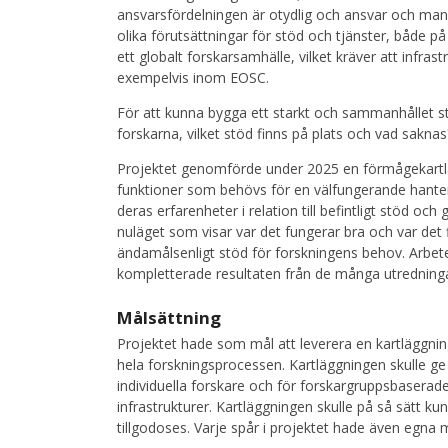
ansvarsfördelningen är otydlig och ansvar och manda
olika förutsättningar för stöd och tjänster, både på
ett globalt forskarsamhälle, vilket kräver att infr
exempelvis inom EOSC.
För att kunna bygga ett starkt och sammanhållet stö
forskarna, vilket stöd finns på plats och vad sakna
Projektet genomförde under 2025 en förmågekartläg
funktioner som behövs för en välfungerande hanter
deras erfarenheter i relation till befintligt stöd och 
nuläget som visar var det fungerar bra och var de
ändamålsenligt stöd för forskningens behov. Arbete
kompletterade resultaten från de många utredninga
Målsättning
Projektet hade som mål att leverera en kartläggnin
hela forskningsprocessen. Kartläggningen skulle ge 
individuella forskare och för forskargruppsbasera
infrastrukturer. Kartläggningen skulle på så sätt k
tillgodoses. Varje spår i projektet hade även egna 