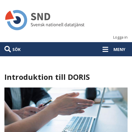
Hoppa
till
huvudinnehåll
Logga in
SÖK
MENY
Huvudmeny
Introduktion till DORIS