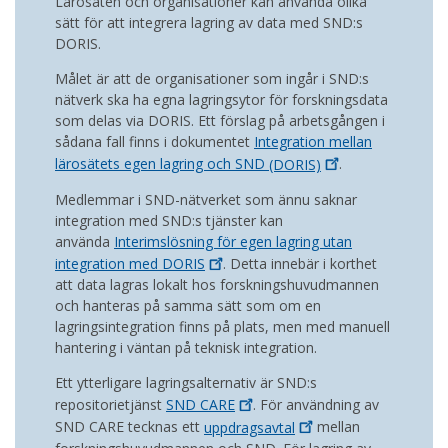
Lärosäten och organisationer kan använda olika
sätt för att integrera lagring av data med SND:s
DORIS.
Målet är att de organisationer som ingår i SND:s
nätverk ska ha egna lagringsytor för forskningsdata
som delas via DORIS. Ett förslag på arbetsgången i
sådana fall finns i dokumentet
Integration mellan
lärosätets egen lagring och SND
(DORIS)
.
Medlemmar i SND-nätverket som ännu saknar
integration med SND:s tjänster kan
använda
Interimslösning för egen lagring utan
integration med
DORIS
. Detta innebär i korthet
att data lagras lokalt hos forskningshuvudmannen
och hanteras på samma sätt som om en
lagringsintegration finns på plats, men med manuell
hantering i väntan på teknisk integration.
Ett ytterligare lagringsalternativ är SND:s
repositorietjänst
SND
CARE
. För användning av
SND CARE tecknas ett
uppdragsavtal
mellan