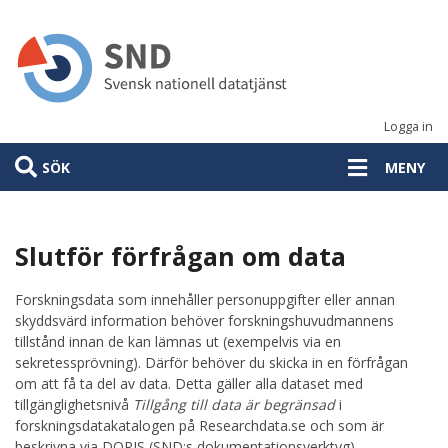
Hoppa
till
huvudinnehåll
Logga in
SÖK
MENY
Slutför förfrågan om data
Forskningsdata som innehåller personuppgifter eller annan
skyddsvärd information behöver forskningshuvudmannens
tillstånd innan de kan lämnas ut (exempelvis via en
sekretessprövning). Därför behöver du skicka in en förfrågan
om att få ta del av data. Detta gäller alla dataset med
tillgänglighetsnivå
Tillgång till data är begränsad
i
forskningsdatakatalogen på Researchdata.se och som är
beskrivna via DORIS (SND:s dokumentationsverktyg).