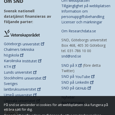
Om SND
Om webbplatsen
Tillgänglighet på webbplatsen
Svensk nationell
Information om
datatjänst finansieras av
personuppgiftsbehandling
följande parter:
Licenser och märkningar
Om Researchdata.se
SND, Göteborgs universitet
Göteborgs
universitet
Box 468, 405 30 Göteborg
Chalmers tekniska
tel. 031-786 10 00
högskola
snd@snd.se
Karolinska
Institutet
SND på
X
(före detta
KTH
Twitter)
Lunds
universitet
SND på
YouTube
Stockholms
universitet
SND på
LinkedIn
Sveriges
SND på
GitHub
lantbruksuniversitet
Umeå
universitet
Nyheter
Uppsala
universitet
Arrangemang
På snd.se använder vi cookies för att webbplatsen ska fungera på
ett bra sätt för dig.