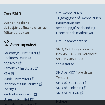
Om SND
Om webbplatsen
Tillgänglighet på webbplatsen
Svensk nationell
Information om
datatjänst finansieras av
personuppgiftsbehandling
följande parter:
Licenser och märkningar
Om Researchdata.se
SND, Göteborgs universitet
Göteborgs
universitet
Box 468, 405 30 Göteborg
Chalmers tekniska
tel. 031-786 10 00
högskola
snd@snd.se
Karolinska
Institutet
SND på
X
(före detta
KTH
Twitter)
Lunds
universitet
SND på
YouTube
Stockholms
universitet
SND på
LinkedIn
Sveriges
SND på
GitHub
lantbruksuniversitet
Umeå
universitet
Nyheter
Uppsala
universitet