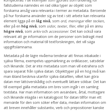
komplicerad. I de intervjuer som gjordes som underlag för
fallstudierna nämndes en rad olika typer av objekt som
forskarna ansåg vara relevanta i termer av metadata. Beroende
på hur forskarna använder sig av text i sitt arbete kan relevanta
element ligga på en
låg nivå
, som
ord
,
meningar
eller
tecken
,
eller på en
hög nivå
, som
sidor
,
texter
,
filer
, eller på en ännu
högre nivå
, som
arkiv
och
accessioner
. Det kan också vara
relevant att ge information om de personer som bidragit med
information och material till textforskningen, det vill säga
uppgiftslämnarna.
Metadata på de lägre nivåerna tenderar att finnas inbakade i
själva filerna, exempelvis uppmärkning av ordklasser, satsdelar
och liknande. Det är inte metadata som man vill extrahera och
spara separat från själva datan. Objekttyper på en hög nivå kan
man ibland beskriva utanför själva datafilen, vilket kan göra
datan mer lättöverskådlig och eventuellt lättare sökbar. Det kan
till exempel gälla metadata om brev som ingår i en samling
textdata. Har man information om avsändare, årtal, mottagare
och liknande inlagda i en katalogpost för datan tillför man ett
mervärde för den som söker efter data, medan information om
att breven innehåller substantiv, verb och prepositioner kanske