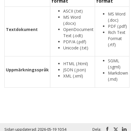
format
format
ASCII (.txt)
MS Word
MS Word
(.doc)
(.docx)
PDF (.pdf)
Textdokument
OpenDocument
Rich Text
Text (.odt)
Format
PDF/A (.pdf)
(.rtf)
Unicode (.txt)
SGML
HTML (.html)
(.sgml)
Uppmärkningsspråk
JSON (.json)
Markdown
XML (.xml)
(.md)
Huvudmeny
Sidan uppdaterad: 2026-05-19 10:54
Dela: