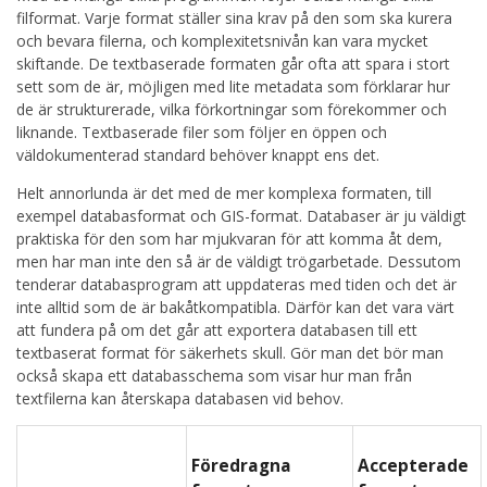
filformat. Varje format ställer sina krav på den som ska kurera
och bevara filerna, och komplexitetsnivån kan vara mycket
skiftande. De textbaserade formaten går ofta att spara i stort
sett som de är, möjligen med lite metadata som förklarar hur
de är strukturerade, vilka förkortningar som förekommer och
liknande. Textbaserade filer som följer en öppen och
väldokumenterad standard behöver knappt ens det.
Helt annorlunda är det med de mer komplexa formaten, till
exempel databasformat och GIS-format. Databaser är ju väldigt
praktiska för den som har mjukvaran för att komma åt dem,
men har man inte den så är de väldigt trögarbetade. Dessutom
tenderar databasprogram att uppdateras med tiden och det är
inte alltid som de är bakåtkompatibla. Därför kan det vara värt
att fundera på om det går att exportera databasen till ett
textbaserat format för säkerhets skull. Gör man det bör man
också skapa ett databasschema som visar hur man från
textfilerna kan återskapa databasen vid behov.
Föredragna
Accepterade