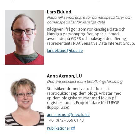
Lars Eklund
Nationell samordnare för domänspecialister och
domänspecialist för känsliga data
Rådgiver i frågor som rör känsliga data och
känsliga personuppgifter, speciellt med
avseende på GDPR och bakvägsidentifiering,
representant i RDA Sensitive Data Interest Group.
lars.eklund@it.uu.se
Anna Axmon, LU
Domänspecialist inom befolkningsforskning
Statistiker, dr med vet och docent i
reproduktionsepidemiologi. Arbetar med
epidemiologiska studier med fokus på
registerstudier. Projektledare för LUPOP
(lupop.lu.se).
anna.axmon@med.lu.se
+46 (0)72 - 559 61 43
Publikationer