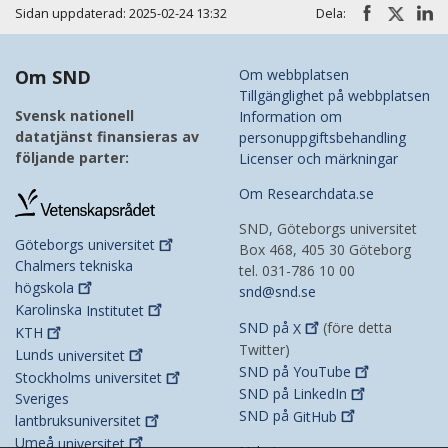
Sidan uppdaterad: 2025-02-24 13:32
Dela:
Om SND
Om webbplatsen
Tillgänglighet på webbplatsen
Svensk nationell
Information om
datatjänst finansieras av
personuppgiftsbehandling
följande parter:
Licenser och märkningar
Om Researchdata.se
SND, Göteborgs universitet
Göteborgs
universitet
Box 468, 405 30 Göteborg
Chalmers tekniska
tel. 031-786 10 00
högskola
snd@snd.se
Karolinska
Institutet
SND på
X
(före detta
KTH
Twitter)
Lunds
universitet
SND på
YouTube
Stockholms
universitet
SND på
LinkedIn
Sveriges
SND på
GitHub
lantbruksuniversitet
Umeå
universitet