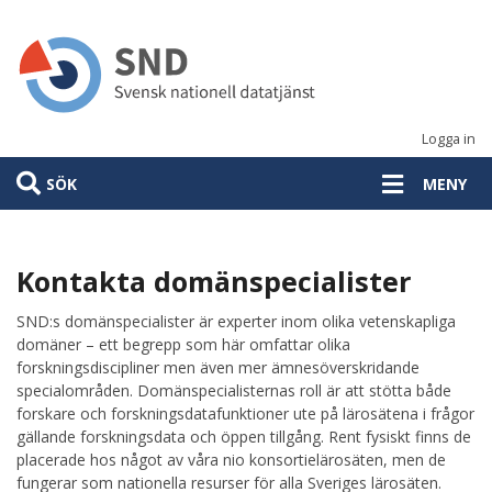
Hoppa
till
huvudinnehåll
Logga in
SÖK
MENY
Kontakta domänspecialister
SND:s domänspecialister är experter inom olika vetenskapliga
domäner – ett begrepp som här omfattar olika
forskningsdiscipliner men även mer ämnesöverskridande
specialområden. Domänspecialisternas roll är att stötta både
forskare och forskningsdatafunktioner ute på lärosätena i frågor
gällande forskningsdata och öppen tillgång. Rent fysiskt finns de
placerade hos något av våra nio konsortielärosäten, men de
fungerar som nationella resurser för alla Sveriges lärosäten.