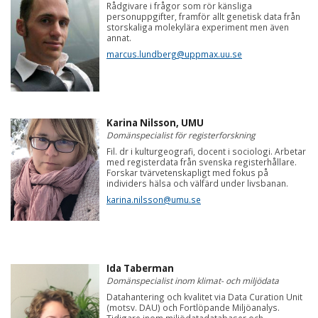
Rådgivare i frågor som rör känsliga
personuppgifter, framför allt genetisk data från
storskaliga molekylära experiment men även
annat.
marcus.lundberg@uppmax.uu.se
Karina Nilsson, UMU
Domänspecialist för registerforskning
Fil. dr i kulturgeografi, docent i sociologi. Arbetar
med registerdata från svenska registerhållare.
Forskar tvärvetenskapligt med fokus på
individers hälsa och välfärd under livsbanan.
karina.nilsson@umu.se
Ida Taberman
Domänspecialist inom klimat- och miljödata
Datahantering och kvalitet via Data Curation Unit
(motsv. DAU) och Fortlöpande Miljöanalys.
Tidigare inom miljödatadatabaser och