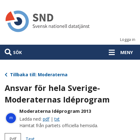
Hoppa
till
huvudinnehåll
Logga in
SÖK
MENY
Tillbaka till: Moderaterna
Ansvar för hela Sverige-
Moderaternas Idéprogram
Moderaterna Idéprogram 2013
m
Ladda ned:
pdf
|
txt
Hämtat från partiets officiella hemsida.
Pdf
Text