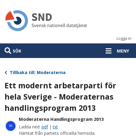
Hoppa
till
huvudinnehåll
Logga in
SÖK
MENY
Tillbaka till: Moderaterna
Ett modernt arbetarparti för
hela Sverige - Moderaternas
handlingsprogram 2013
Moderaterna Handlingsprogram 2013
m
Ladda ned:
pdf
|
txt
Hämtat från partiets officiella hemsida.