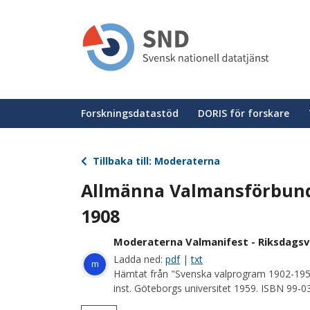
Hoppa
till
huvudinnehåll
Huvudmeny
Forskningsdatastöd
DORIS för forskare
Tillbaka till: Moderaterna
Allmänna Valmansförbund
1908
Moderaterna Valmanifest - Riksdagsv
Ladda ned:
pdf
|
txt
m
Hämtat från "Svenska valprogram 1902-195
inst. Göteborgs universitet 1959. ISBN 99-