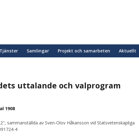
Tjänster
Samlingar
Projekt och samarbeten
Aktuellt
ets uttalande och valprogram
al 1908
2", sammanställda av Sven-Olov Håkansson vid Statsvetenskapliga
0391724-4