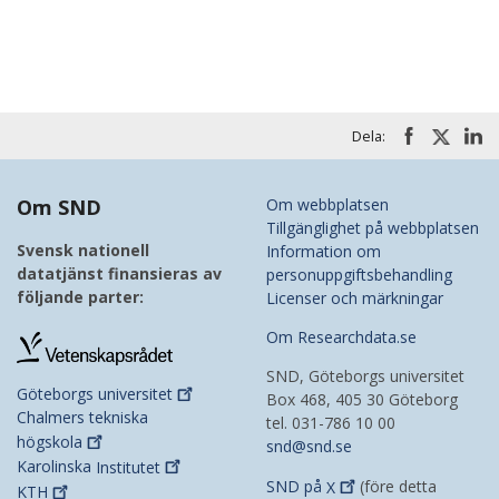
Dela:
Om SND
Om webbplatsen
Tillgänglighet på webbplatsen
Svensk nationell
Information om
datatjänst finansieras av
personuppgiftsbehandling
följande parter:
Licenser och märkningar
Om Researchdata.se
SND, Göteborgs universitet
Göteborgs
universitet
Box 468, 405 30 Göteborg
Chalmers tekniska
tel. 031-786 10 00
högskola
snd@snd.se
Karolinska
Institutet
SND på
X
(före detta
KTH