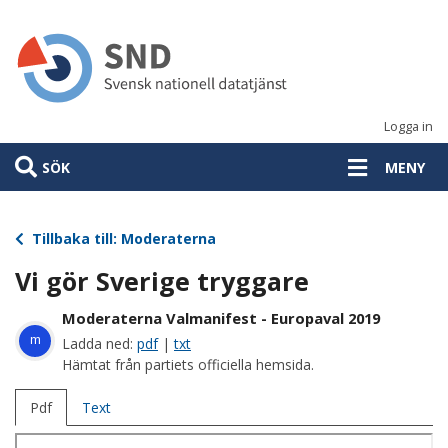
Hoppa
till
huvudinnehåll
Logga in
SÖK
MENY
Tillbaka till: Moderaterna
Vi gör Sverige tryggare
Moderaterna Valmanifest - Europaval 2019
m
Ladda ned:
pdf
|
txt
Hämtat från partiets officiella hemsida.
Pdf
Text