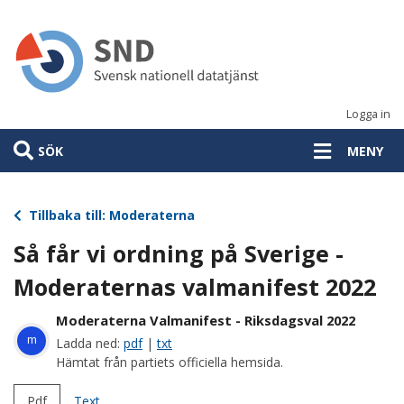
Hoppa
till
huvudinnehåll
Logga in
SÖK
MENY
Tillbaka till: Moderaterna
Så får vi ordning på Sverige -
Moderaternas valmanifest 2022
Moderaterna Valmanifest - Riksdagsval 2022
m
Ladda ned:
pdf
|
txt
Hämtat från partiets officiella hemsida.
Pdf
Text