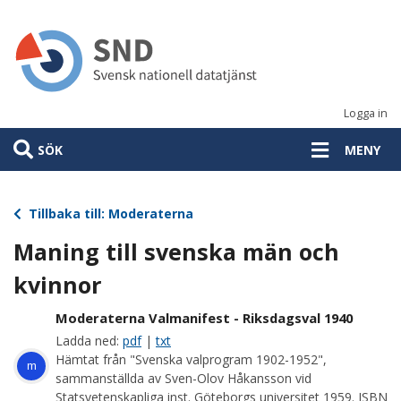
Hoppa
till
huvudinnehåll
Logga in
SÖK
MENY
Tillbaka till: Moderaterna
Maning till svenska män och
kvinnor
Moderaterna Valmanifest - Riksdagsval 1940
Ladda ned:
pdf
|
txt
Hämtat från "Svenska valprogram 1902-1952",
m
sammanställda av Sven-Olov Håkansson vid
Statsvetenskapliga inst. Göteborgs universitet 1959. ISBN