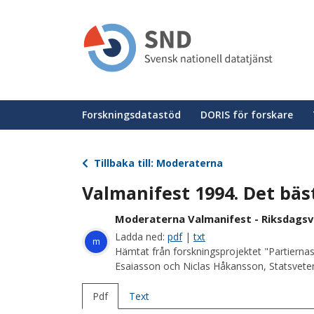
Hoppa
till
huvudinnehåll
Huvudmeny
Forskningsdatastöd
DORIS för forskare
Tillbaka till: Moderaterna
Valmanifest 1994. Det bäst
Moderaterna Valmanifest - Riksdagsv
Ladda ned:
pdf
|
txt
m
Hämtat från forskningsprojektet "Partiernas
Esaiasson och Niclas Håkansson, Statsvetens
Pdf
Text