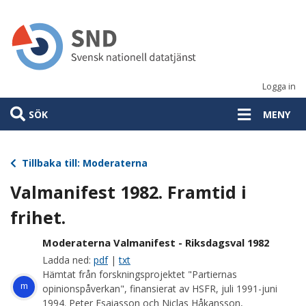
Hoppa
till
huvudinnehåll
Logga in
SÖK
MENY
Tillbaka till: Moderaterna
Valmanifest 1982. Framtid i
frihet.
Moderaterna Valmanifest - Riksdagsval 1982
Ladda ned:
pdf
|
txt
Hämtat från forskningsprojektet "Partiernas
m
opinionspåverkan", finansierat av HSFR, juli 1991-juni
1994. Peter Esaiasson och Niclas Håkansson,