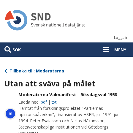
Hoppa
till
huvudinnehåll
Logga in
SÖK
MENY
Tillbaka till: Moderaterna
Utan att sväva på målet
Moderaterna Valmanifest - Riksdagsval 1958
Ladda ned:
pdf
|
txt
Hämtat från forskningsprojektet "Partiernas
m
opinionspåverkan", finansierat av HSFR, juli 1991-juni
1994. Peter Esaiasson och Niclas Håkansson,
Statsvetenskapliga institiutionen vid Göteborgs