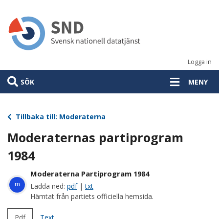
Hoppa
till
huvudinnehåll
Logga in
SÖK
MENY
Tillbaka till: Moderaterna
Moderaternas partiprogram
1984
Moderaterna Partiprogram 1984
m
Ladda ned:
pdf
|
txt
Hämtat från partiets officiella hemsida.
Pdf
Text