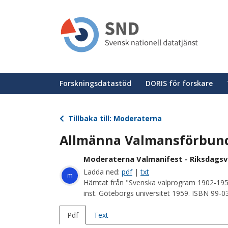
Hoppa
till
huvudinnehåll
Huvudmeny
Forskningsdatastöd
DORIS för forskare
Tillbaka till: Moderaterna
Allmänna Valmansförbundet
Moderaterna Valmanifest - Riksdagsv
Ladda ned:
pdf
|
txt
m
Hämtat från "Svenska valprogram 1902-195
inst. Göteborgs universitet 1959. ISBN 99-
Pdf
Text