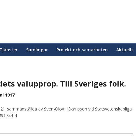
Tjänster
Samlingar
Projekt och samarbeten
Aktuellt
s valupprop. Till Sveriges folk.
al 1917
2", sammanställda av Sven-Olov Håkansson vid Statsvetenskapliga
0391724-4