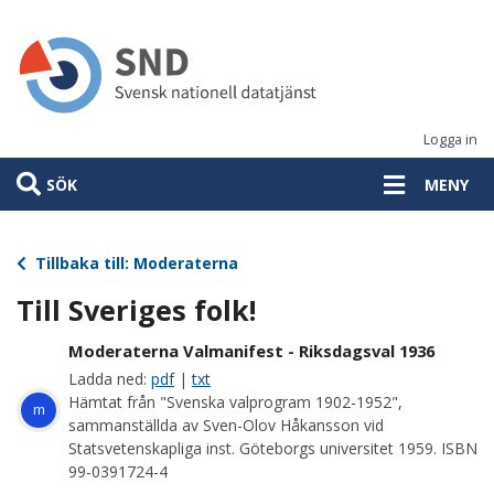
Hoppa
till
huvudinnehåll
Logga in
SÖK
MENY
Tillbaka till: Moderaterna
Till Sveriges folk!
Moderaterna Valmanifest - Riksdagsval 1936
Ladda ned:
pdf
|
txt
Hämtat från "Svenska valprogram 1902-1952",
m
sammanställda av Sven-Olov Håkansson vid
Statsvetenskapliga inst. Göteborgs universitet 1959. ISBN
99-0391724-4