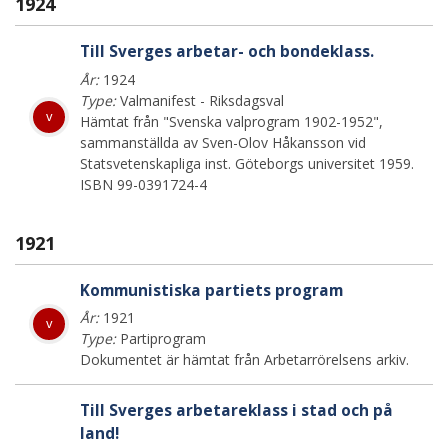
1924
Till Sverges arbetar- och bondeklass.
År:
1924
Type:
Valmanifest - Riksdagsval
v
Hämtat från "Svenska valprogram 1902-1952",
sammanställda av Sven-Olov Håkansson vid
Statsvetenskapliga inst. Göteborgs universitet 1959.
ISBN 99-0391724-4
1921
Kommunistiska partiets program
År:
1921
v
Type:
Partiprogram
Dokumentet är hämtat från Arbetarrörelsens arkiv.
Till Sverges arbetareklass i stad och på
land!