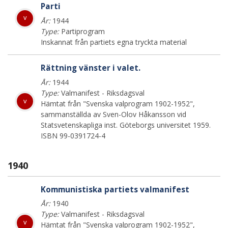
Parti
v
År:
1944
Type:
Partiprogram
Inskannat från partiets egna tryckta material
Rättning vänster i valet.
År:
1944
Type:
Valmanifest - Riksdagsval
v
Hämtat från "Svenska valprogram 1902-1952",
sammanställda av Sven-Olov Håkansson vid
Statsvetenskapliga inst. Göteborgs universitet 1959.
ISBN 99-0391724-4
1940
Kommunistiska partiets valmanifest
År:
1940
Type:
Valmanifest - Riksdagsval
v
Hämtat från "Svenska valprogram 1902-1952",