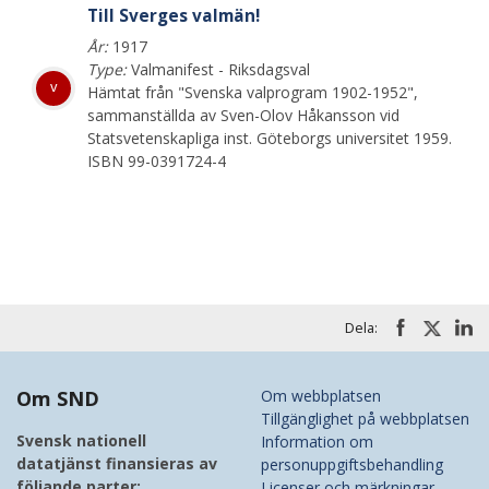
Till Sverges valmän!
År:
1917
Type:
Valmanifest - Riksdagsval
v
Hämtat från "Svenska valprogram 1902-1952",
sammanställda av Sven-Olov Håkansson vid
Statsvetenskapliga inst. Göteborgs universitet 1959.
ISBN 99-0391724-4
Dela:
Om SND
Om webbplatsen
Tillgänglighet på webbplatsen
Svensk nationell
Information om
datatjänst finansieras av
personuppgiftsbehandling
följande parter:
Licenser och märkningar