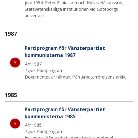
juni 1994. Peter Esaiasson och Niclas Håkansson,
Statsvetenskapliga institiutionen vid Göteborgs
universitet.
1987
Partiprogram för Vänsterpartiet
kommunisterna 1987
v
År:
1987
Type:
Partiprogram
Dokumentet är hämtat från Arbetarrörelsens arkiv.
1985
Partiprogram för Vänsterpartiet
kommunisterna 1985
v
År:
1985
Type:
Partiprogram
Inskannat från partiets egna tryckta material