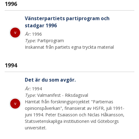
1996
Vänsterpartiets partiprogram och
stadgar 1996
v
År:
1996
Type:
Partiprogram
Inskannat från partiets egna tryckta material
1994
Det är du som avgör.
År:
1994
Type:
Valmanifest - Riksdagsval
Hämtat från forskningsprojektet "Partiernas
v
opinionspåverkan", finansierat av HSFR, juli 1991-
juni 1994. Peter Esaiasson och Niclas Håkansson,
Statsvetenskapliga institiutionen vid Göteborgs
universitet.