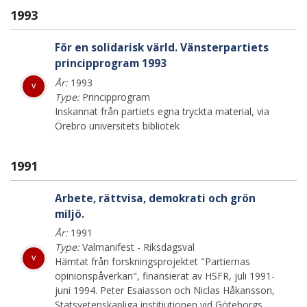
1993
För en solidarisk värld. Vänsterpartiets
principprogram 1993
År:
1993
v
Type:
Principprogram
Inskannat från partiets egna tryckta material, via
Örebro universitets bibliotek
1991
Arbete, rättvisa, demokrati och grön
miljö.
År:
1991
Type:
Valmanifest - Riksdagsval
v
Hämtat från forskningsprojektet "Partiernas
opinionspåverkan", finansierat av HSFR, juli 1991-
juni 1994. Peter Esaiasson och Niclas Håkansson,
Statsvetenskapliga institiutionen vid Göteborgs