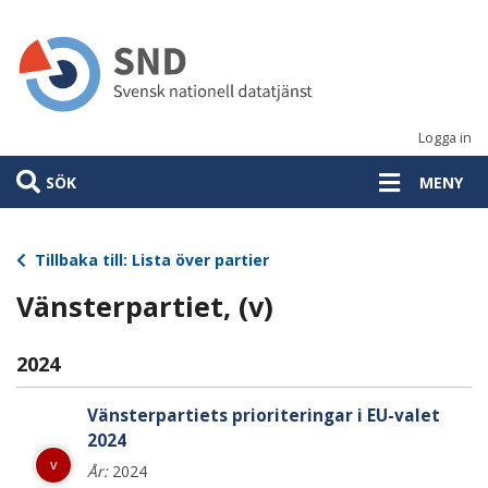
Hoppa
till
huvudinnehåll
Logga in
SÖK
MENY
Tillbaka till: Lista över partier
Vänsterpartiet, (v)
2024
Vänsterpartiets prioriteringar i EU-valet
2024
v
År:
2024