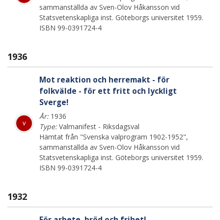
sammanställda av Sven-Olov Håkansson vid
Statsvetenskapliga inst. Göteborgs universitet 1959.
ISBN 99-0391724-4
1936
Mot reaktion och herremakt - för
folkvälde - för ett fritt och lyckligt
Sverge!
År:
1936
v
Type:
Valmanifest - Riksdagsval
Hämtat från "Svenska valprogram 1902-1952",
sammanställda av Sven-Olov Håkansson vid
Statsvetenskapliga inst. Göteborgs universitet 1959.
ISBN 99-0391724-4
1932
För arbete, bröd och frihet!