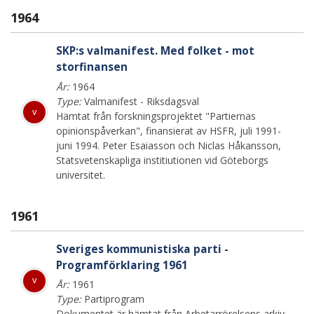
1964
SKP:s valmanifest. Med folket - mot
storfinansen
År:
1964
Type:
Valmanifest - Riksdagsval
v
Hämtat från forskningsprojektet "Partiernas
opinionspåverkan", finansierat av HSFR, juli 1991-
juni 1994. Peter Esaiasson och Niclas Håkansson,
Statsvetenskapliga institiutionen vid Göteborgs
universitet.
1961
Sveriges kommunistiska parti -
Programförklaring 1961
v
År:
1961
Type:
Partiprogram
Dokumentet är hämtat från Arbetarrörelsens arkiv.