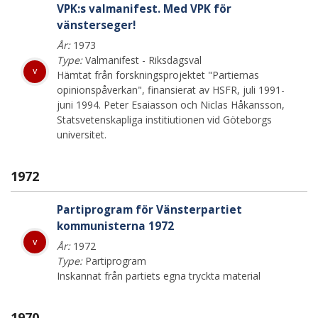
VPK:s valmanifest. Med VPK för
vänsterseger!
År:
1973
Type:
Valmanifest - Riksdagsval
v
Hämtat från forskningsprojektet "Partiernas
opinionspåverkan", finansierat av HSFR, juli 1991-
juni 1994. Peter Esaiasson och Niclas Håkansson,
Statsvetenskapliga institiutionen vid Göteborgs
universitet.
1972
Partiprogram för Vänsterpartiet
kommunisterna 1972
v
År:
1972
Type:
Partiprogram
Inskannat från partiets egna tryckta material
1970