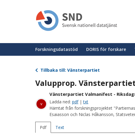
Hoppa
till
huvudinnehåll
Huvudmeny
Forskningsdatastöd
DORIS för forskare
Tillbaka till: Vänsterpartiet
Valupprop. Vänsterparti
Vänsterpartiet Valmanifest - Riksdag
Ladda ned:
pdf
|
txt
v
Hämtat från forskningsprojektet "Partiernas
Esaiasson och Niclas Håkansson, Statsvetens
Pdf
Text