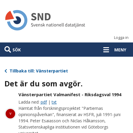
Hoppa
till
huvudinnehåll
Logga in
SÖK
MENY
Tillbaka till: Vänsterpartiet
Det är du som avgör.
Vänsterpartiet Valmanifest - Riksdagsval 1994
Ladda ned:
pdf
|
txt
Hämtat från forskningsprojektet "Partiernas
v
opinionspåverkan", finansierat av HSFR, juli 1991-juni
1994. Peter Esaiasson och Niclas Håkansson,
Statsvetenskapliga institiutionen vid Göteborgs