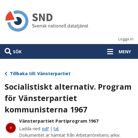
Hoppa
till
huvudinnehåll
Logga in
SÖK
MENY
Tillbaka till: Vänsterpartiet
Socialistiskt alternativ. Program
för Vänsterpartiet
kommunisterna 1967
Vänsterpartiet Partiprogram 1967
v
Ladda ned:
pdf
|
txt
Dokumentet är hämtat från Arbetarrörelsens arkiv.