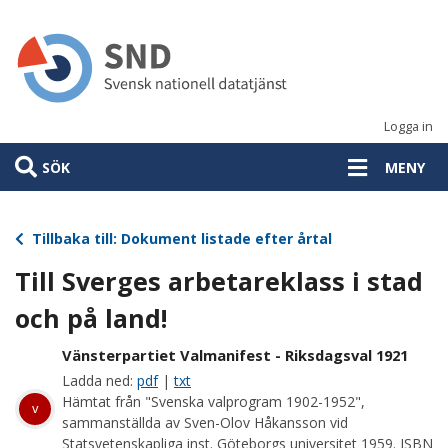
Hoppa
till
huvudinnehåll
Logga in
SÖK
MENY
Tillbaka till: Dokument listade efter årtal
Till Sverges arbetareklass i stad
och på land!
Vänsterpartiet Valmanifest - Riksdagsval 1921
Ladda ned:
pdf
|
txt
Hämtat från "Svenska valprogram 1902-1952",
v
sammanställda av Sven-Olov Håkansson vid
Statsvetenskapliga inst. Göteborgs universitet 1959. ISBN