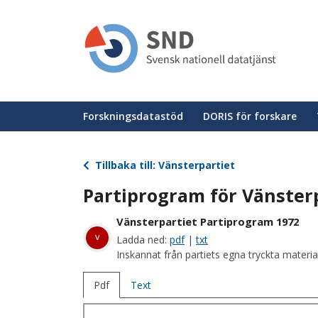
Hoppa
till
huvudinnehåll
Huvudmeny
Forskningsdatastöd
DORIS för forskare
Tillbaka till: Vänsterpartiet
Partiprogram för Vänster
Vänsterpartiet Partiprogram 1972
v
Ladda ned:
pdf
|
txt
Inskannat från partiets egna tryckta materia
Pdf
Text