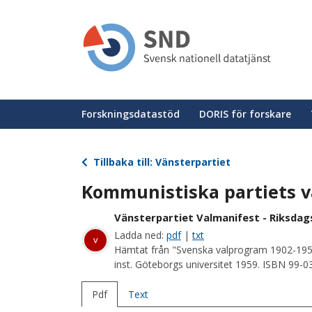
Hoppa
till
huvudinnehåll
Huvudmeny
Forskningsdatastöd
DORIS för forskare
Tillbaka till: Vänsterpartiet
Kommunistiska partiets v
Vänsterpartiet Valmanifest - Riksdag
Ladda ned:
pdf
|
txt
v
Hämtat från "Svenska valprogram 1902-195
inst. Göteborgs universitet 1959. ISBN 99-
Pdf
Text