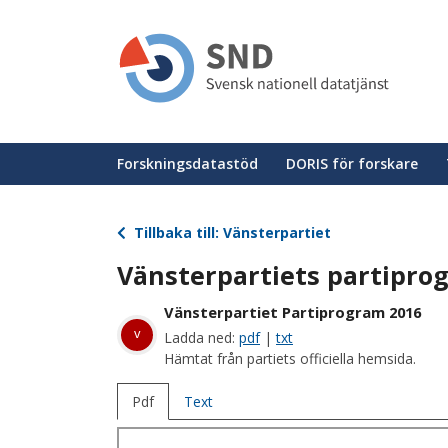
Hoppa
till
huvudinnehåll
Huvudmeny
Forskningsdatastöd
DORIS för forskare
Tillbaka till: Vänsterpartiet
Vänsterpartiets partipro
Vänsterpartiet Partiprogram 2016
v
Ladda ned:
pdf
|
txt
Hämtat från partiets officiella hemsida.
Pdf
Text