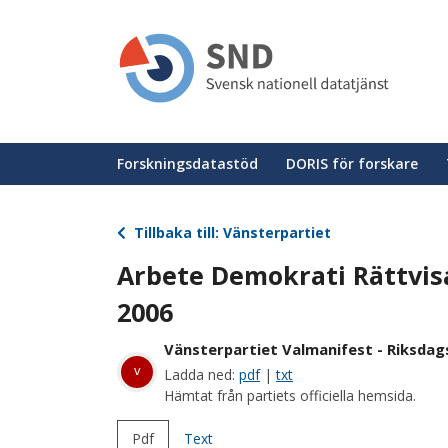
Hoppa
till
huvudinnehåll
Huvudmeny
Forskningsdatastöd
DORIS för forskare
Tillbaka till: Vänsterpartiet
Arbete Demokrati Rättvisa
2006
Vänsterpartiet Valmanifest - Riksdag
v
Ladda ned:
pdf
|
txt
Hämtat från partiets officiella hemsida.
Pdf
Text