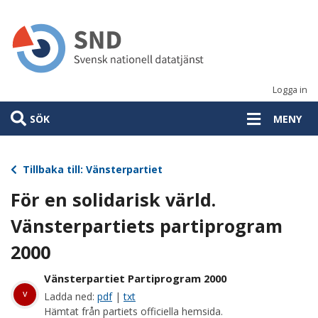
Hoppa
till
huvudinnehåll
Logga in
SÖK
MENY
Tillbaka till: Vänsterpartiet
För en solidarisk värld.
Vänsterpartiets partiprogram
2000
Vänsterpartiet Partiprogram 2000
v
Ladda ned:
pdf
|
txt
Hämtat från partiets officiella hemsida.